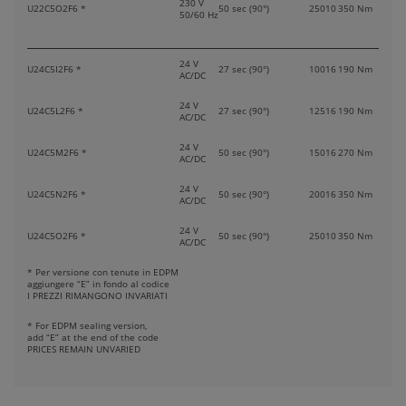
230 V
U22C5O2F6 *
50 sec (90°)
250
10
350 Nm
50/60 Hz
24 V
U24C5I2F6 *
27 sec (90°)
100
16
190 Nm
AC/DC
24 V
U24C5L2F6 *
27 sec (90°)
125
16
190 Nm
AC/DC
24 V
U24C5M2F6 *
50 sec (90°)
150
16
270 Nm
AC/DC
24 V
U24C5N2F6 *
50 sec (90°)
200
16
350 Nm
AC/DC
24 V
U24C5O2F6 *
50 sec (90°)
250
10
350 Nm
AC/DC
* Per versione con tenute in EDPM
aggiungere “E” in fondo al codice
I PREZZI RIMANGONO INVARIATI
* For EDPM sealing version,
add “E” at the end of the code
PRICES REMAIN UNVARIED