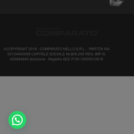
©COPYRIGHT 2018 - COMPARATO NELLO S.R.L. - PARTITA IVA
00124940099 CAPITALE SOCIALE 46.800,00€ REG. IMP. N.
455994945 Iscrizione - Registro AEE IT18110000010916