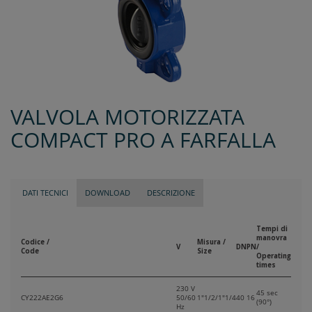
VALVOLA MOTORIZZATA
COMPACT PRO A FARFALLA
DATI TECNICI
DOWNLOAD
DESCRIZIONE
Tempi di
manovra
Codice /
Misura /
V
DN
PN
/
Code
Size
Operating
times
230 V
45 sec
CY222AE2G6
50/60
1"1/2/1"1/4
40
16
(90°)
Hz