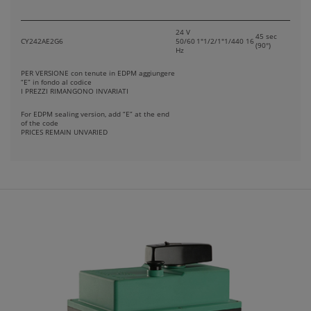
24 V
45 sec
CY242AE2G6
50/60
1"1/2/1"1/4
40
16
(90°)
Hz
PER VERSIONE con tenute in EDPM aggiungere
“E” in fondo al codice
I PREZZI RIMANGONO INVARIATI
For EDPM sealing version, add “E” at the end
of the code
PRICES REMAIN UNVARIED