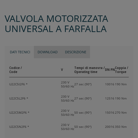
VALVOLA MOTORIZZATA
UNIVERSAL A FARFALLA
DATI TECNICI
DOWNLOAD
DESCRIZIONE
Codice /
Tempi di manovra /
Coppia /
V
DN
PN
Code
Operating time
Torque
230 V
U22C5I2F6 *
27 sec (90°)
100
16
190 Nm
50/60 Hz
230 V
U22C5L2F6 *
27 sec (90°)
125
16
190 Nm
50/60 Hz
230 V
U22C5M2F6 *
50 sec (90°)
150
16
270 Nm
50/60 Hz
230 V
U22C5N2F6 *
50 sec (90°)
200
16
350 Nm
50/60 Hz