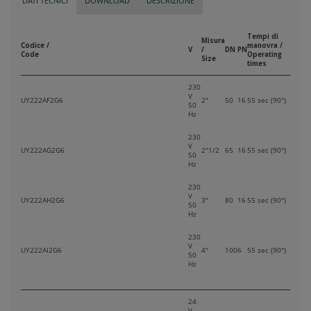
DATI TECNICI
DOWNLOAD
DESCRIZIONE
Tempi di
Misura
Codice /
manovra /
V
/
DN
PN
Code
Operating
Size
times
230
V
UY222AF2G6
2"
50
16
55 sec (90°)
50
Hz
230
V
UY222AG2G6
2"1/2
65
16
55 sec (90°)
50
Hz
230
V
UY222AH2G6
3"
80
16
55 sec (90°)
50
Hz
230
V
UY222AI2G6
4"
100
6
55 sec (90°)
50
Hz
24
V