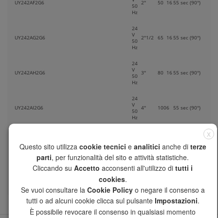
UY242AF2G6
2"
50
16
55 sec (90°)
50
Hz
24
V
UY242AG2G6
2"1/2
65
16
55 sec (90°)
50
Hz
24
V
UY242AH2G6
3"
80
16
55 sec (90°)
50
Hz
24
V
UY242AI2G6
4"
100
6
55 sec (90°)
50
Hz
X
PER VERSIONE con tenute in EDPM aggiungere “E”
in fondo al codice
Questo sito utilizza
cookie tecnici
e
analitici
anche di
terze
I PREZZI RIMANGONO INVARIATI
parti
, per funzionalità del sito e attività statistiche.
For EDPM sealing version, add “E” at the end of
Cliccando su
Accetto
acconsenti all'utilizzo di
tutti i
the code
PRICES REMAIN UNVARIED
cookies
.
Se vuoi consultare la
Cookie Policy
o negare il consenso a
tutti o ad alcuni cookie clicca sul pulsante
Impostazioni
.
È possibile revocare il consenso in qualsiasi momento