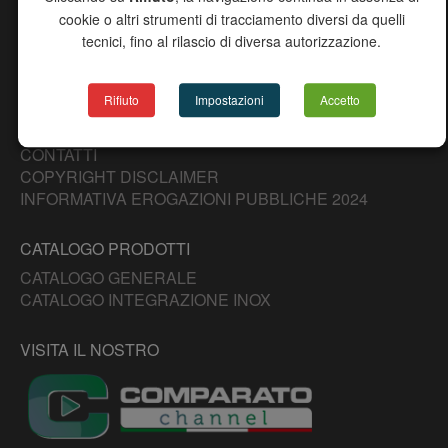
CHANNEL
cookie o altri strumenti di tracciamento diversi da quelli
AZIENDA
tecnici, fino al rilascio di diversa autorizzazione.
PRODOTTI
RICERCA AGENTI
DOWNLOAD
Rifiuto
Impostazioni
Accetto
PROGETTO 2000
NEWS
CONTATTI
COPYRIGHT DISCLAIMER
INFORMATIVA EROGAZIONI PUBBLICHE 2024
CATALOGO PRODOTTI
CATALOGO GENERALE
CATALOGO INTEGRAZIONE INOX
VISITA IL NOSTRO