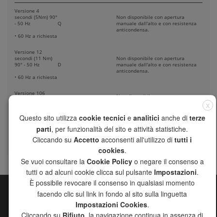
Versione 4
secondi (5Nm) 90°
Non disponibile con apertura
- 50 Hz
Q
manuale dall'alto e con resistenza
anticondensa.
• 60 Hz a richiesta
Versione 12
secondi (11 Nm)
Non disponibile con apertura
90° - 50 Hz
D
manuale dall'alto e con resistenza
anticondensa.
• 60 Hz a richiesta
Versione 106
Non disponibile con apertura
secondi (11 Nm)
C8
manuale dall'alto.
X
90°
Questo sito utilizza
cookie tecnici
e
analitici
anche di
terze
Versione 320
Non disponibile con apertura
parti
, per funzionalità del sito e attività statistiche.
secondi (11 Nm)
32
manuale dall'alto.
90°
Cliccando su
Accetto
acconsenti all'utilizzo di
tutti i
cookies
.
Se vuoi consultare la
Cookie Policy
o negare il consenso a
tutti o ad alcuni cookie clicca sul pulsante
Impostazioni
.
È possibile revocare il consenso in qualsiasi momento
facendo clic sul link in fondo al sito sulla linguetta
MAPPA DEL SITO
Impostazioni Cookies
.
Cliccando su
Rifiuto
, la navigazione continua in assenza di