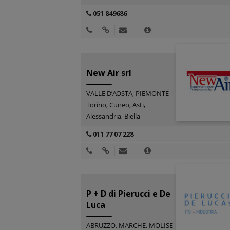
051 849686
New Air srl
VALLE D’AOSTA, PIEMONTE |
Torino, Cuneo, Asti,
Alessandria, Biella
011 77 07 228
P + D di Pierucci e De
Luca
ABRUZZO, MARCHE, MOLISE