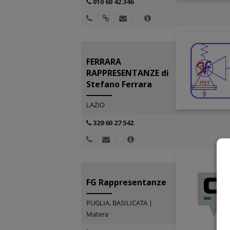
010 60 42 346
FERRARA
RAPPRESENTANZE di
Stefano Ferrara
LAZIO
329 60 27 542
FG Rappresentanze
PUGLIA, BASILICATA |
Matera