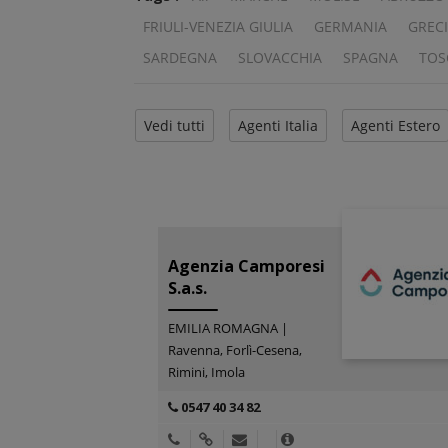
FRIULI-VENEZIA GIULIA
GERMANIA
GREC
SARDEGNA
SLOVACCHIA
SPAGNA
TOS
Vedi tutti
Agenti Italia
Agenti Estero
Agenzia Camporesi
S.a.s.
EMILIA ROMAGNA |
Ravenna, Forlì-Cesena,
Rimini, Imola
0547 40 34 82