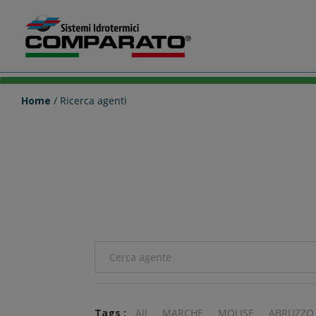
Salta
Comparato
al
Home
/ Ricerca agenti
contenuto
Tags :
All
MARCHE
MOLISE
ABRUZZO