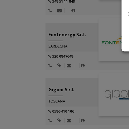
348 51 11 849
Fontenergy S.r.l.
SARDEGNA
320 0847648
Gigoni S.r.l.
TOSCANA
0586 410 106