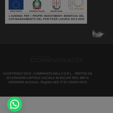
©COPYRIGHT 2018 - COMPARATO NELLO S.R.L. - PARTITA IVA
00124940099 CAPITALE SOCIALE 46.800,00€ REG. IMP. N.
455994945 Iscrizione - Registro AEE IT18110000010916