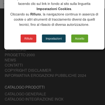
facendo clic sul link in fondo al sito sulla linguetta
Impostazioni Cookies
.
Cliccando su
Rifiuto
, la navigazione continua in assenza di
cookie o altri strumenti di tracciamento diversi da quelli
MAPPA DEL SITO
tecnici, fino al rilascio di diversa autorizzazione.
CHANNEL
AZIENDA
Rifiuto
Impostazioni
Accetto
PRODOTTI
RICERCA AGENTI
DOWNLOAD
PROGETTO 2000
NEWS
CONTATTI
COPYRIGHT DISCLAIMER
INFORMATIVA EROGAZIONI PUBBLICHE 2024
CATALOGO PRODOTTI
CATALOGO GENERALE
CATALOGO INTEGRAZIONE INOX