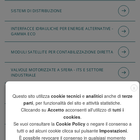
SISTEMI DI DISTRIBUZIONE
INTERFACCE IDRAULICHE PER ENERGIE ALTERNATIVE -
GAMMA ECO
MODULI SATELLITE PER CONTABILIZZAZIONE DIRETTA
VALVOLE MOTORIZZATE A SFERA - ITS E SETTORE
INDUSTRIALE
X
SETTORE ENOLOGICO
Questo sito utilizza
cookie tecnici
e
analitici
anche di
terze
parti
, per funzionalità del sito e attività statistiche.
Cliccando su
Accetto
acconsenti all'utilizzo di
tutti i
ZOOTECNIA
cookies
.
Se vuoi consultare la
Cookie Policy
o negare il consenso a
tutti o ad alcuni cookie clicca sul pulsante
Impostazioni
.
VALVOLE PNEUMATICHE
È possibile revocare il consenso in qualsiasi momento