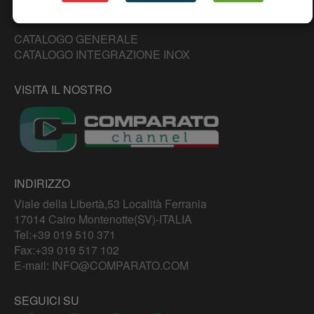
CATALOGO PRODOTTI
CATALOGO GENERALE
CATALOGO INTEGRAZIONE INOX
VISITA IL NOSTRO
INDIRIZZO
Viale della Libertà,53 Località Ferrania
17014 Cairo Montenotte(SV)-ITALIA
Tel:
+39 019 510 371
Fax:+39 019 517 102
E-mail:
INFO@COMPARATO.COM
SEGUICI SU