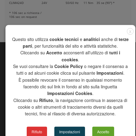
CLIMA24D
24V
50/60 Hz
11 Nm
35 se (90°) *
* 106 sec a richiesta /
106 sec on request
X
Questo sito utilizza
cookie tecnici
e
analitici
anche di
terze
parti
, per funzionalità del sito e attività statistiche.
Cliccando su
Accetto
acconsenti all'utilizzo di
tutti i
MAPPA DEL SITO
cookies
.
Se vuoi consultare la
Cookie Policy
o negare il consenso a
CHANNEL
tutti o ad alcuni cookie clicca sul pulsante
Impostazioni
.
AZIENDA
È possibile revocare il consenso in qualsiasi momento
PRODOTTI
facendo clic sul link in fondo al sito sulla linguetta
RICERCA AGENTI
Impostazioni Cookies
.
DOWNLOAD
Cliccando su
Rifiuto
, la navigazione continua in assenza di
PROGETTO 2000
cookie o altri strumenti di tracciamento diversi da quelli
NEWS
tecnici, fino al rilascio di diversa autorizzazione.
CONTATTI
COPYRIGHT DISCLAIMER
INFORMATIVA EROGAZIONI PUBBLICHE 2024
Rifiuto
Impostazioni
Accetto