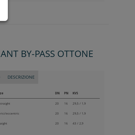
ANT BY-PASS OTTONE
D
DESCRIZIONE
ize
DN
PN
KVS
straight
20
16
29,5 / 1,9
rici/eccentric
20
16
29,5 / 1,9
raight
20
16
43 / 2,9