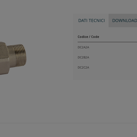
DATI TECNICI
DOWNLOA
Codice / Code
DC2A2A
DC2B2A
DC2C2A