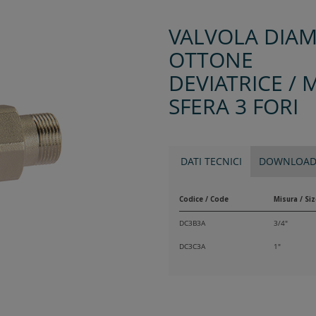
VALVOLA DIAM
OTTONE
DEVIATRICE / 
SFERA 3 FORI
DATI TECNICI
DOWNLOA
Codice / Code
Misura / Siz
DC3B3A
3/4"
DC3C3A
1"