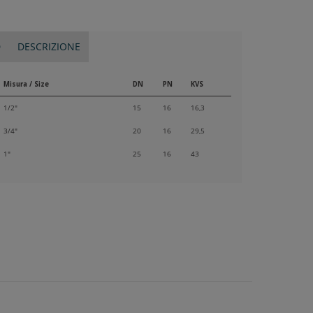
D
DESCRIZIONE
Misura / Size
DN
PN
KVS
1/2"
15
16
16,3
3/4"
20
16
29,5
1"
25
16
43