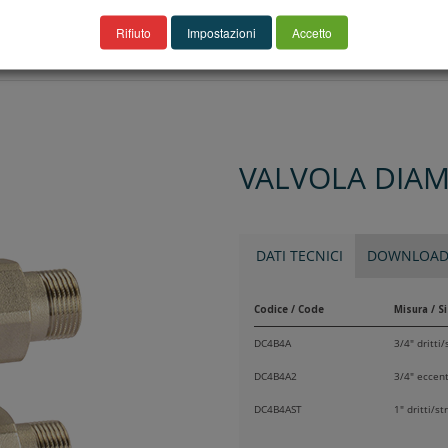
Rifiuto
Impostazioni
Accetto
VALVOLA DIAM
DATI TECNICI
DOWNLOA
Codice / Code
Misura / S
DC4B4A
3/4" dritti/
DC4B4A2
3/4" eccent
DC4B4AST
1" dritti/st