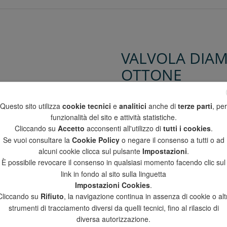
VALVOLA DIAM
OTTONE
DEVIATRICE
SFERA 2 FORI
Questo sito utilizza
cookie tecnici
e
analitici
anche di
terze parti
, per
funzionalità del sito e attività statistiche.
Cliccando su
Accetto
acconsenti all'utilizzo di
tutti i cookies
.
Se vuoi consultare la
Cookie Policy
o negare il consenso a tutti o ad
DATI TECNICI
DOWNLOA
alcuni cookie clicca sul pulsante
Impostazioni
.
È possibile revocare il consenso in qualsiasi momento facendo clic sul
link in fondo al sito sulla linguetta
Codice / Code
Misura / Siz
Impostazioni Cookies
.
DC3B2A
3/4"
Cliccando su
Rifiuto
, la navigazione continua in assenza di cookie o altr
strumenti di tracciamento diversi da quelli tecnici, fino al rilascio di
DC3C2A
1"
diversa autorizzazione.