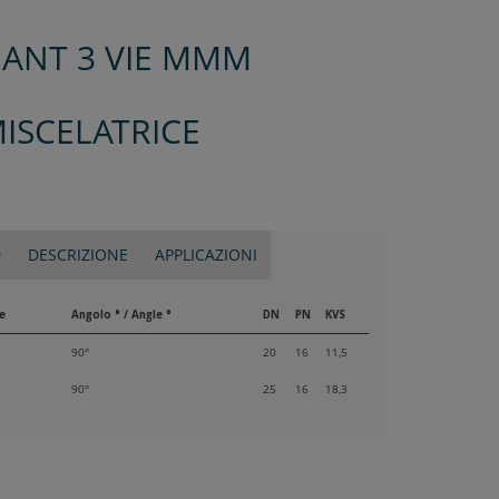
ANT 3 VIE MMM
MISCELATRICE
D
DESCRIZIONE
APPLICAZIONI
e
Angolo ° / Angle °
DN
PN
KVS
90°
20
16
11,5
90°
25
16
18,3