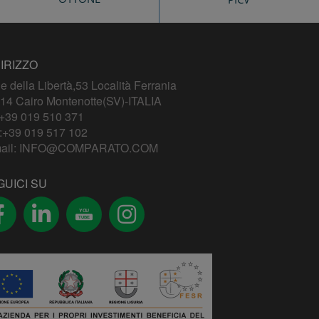
IRIZZO
le della Libertà,53 Località Ferrania
14 Cairo Montenotte(SV)-ITALIA
+39 019 510 371
:+39 019 517 102
ail:
INFO@COMPARATO.COM
GUICI SU
YOU
TUBE