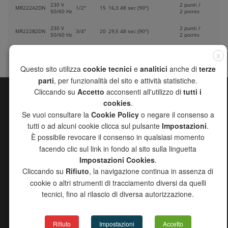
230 V
2 punti /
MR222A2DN
1/2"
15
16,3
48 sec (90°)
50/60 Hz
2 points
230 V
2 punti /
MR222B2DN
3/4"
20
29,5
48 sec (90°)
50/60 Hz
2 points
X
Questo sito utilizza
cookie tecnici
e
analitici
anche di
terze
parti
, per funzionalità del sito e attività statistiche.
Cliccando su
Accetto
acconsenti all'utilizzo di
tutti i
cookies
.
MAPPA DEL SITO
Se vuoi consultare la
Cookie Policy
o negare il consenso a
CHANNEL
tutti o ad alcuni cookie clicca sul pulsante
Impostazioni
.
AZIENDA
È possibile revocare il consenso in qualsiasi momento
PRODOTTI
facendo clic sul link in fondo al sito sulla linguetta
RICERCA AGENTI
Impostazioni Cookies
.
DOWNLOAD
Cliccando su
Rifiuto
, la navigazione continua in assenza di
PROGETTO 2000
cookie o altri strumenti di tracciamento diversi da quelli
NEWS
tecnici, fino al rilascio di diversa autorizzazione.
CONTATTI
COPYRIGHT DISCLAIMER
INFORMATIVA EROGAZIONI PUBBLICHE 2024
Rifiuto
Impostazioni
Accetto