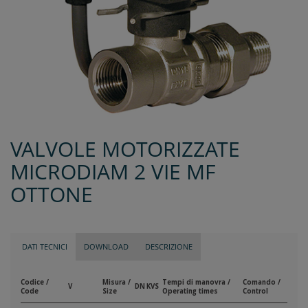
VALVOLE MOTORIZZATE
MICRODIAM 2 VIE MF
OTTONE
DATI TECNICI
DOWNLOAD
DESCRIZIONE
Codice /
Misura /
Tempi di manovra /
Comando /
V
DN
KVS
Code
Size
Operating times
Control