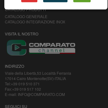
CATALOGO PRODOTTI
CATALOGO GENERALE
CATALOGO INTEGRAZIONE INOX
VISITA IL NOSTRO
INDIRIZZO
Viale della Libertà,53 Località Ferrania
17014 Cairo Montenotte(SV)-ITALIA
Tel:
+39 019 510 371
Fax:+39 019 517 102
E-mail:
INFO@COMPARATO.COM
SEGUICI SU