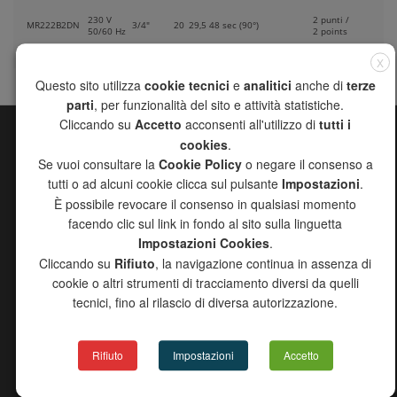
230 V
2 punti /
MR222B2DN
3/4"
20
29,5
48 sec (90°)
50/60 Hz
2 points
X
Questo sito utilizza
cookie tecnici
e
analitici
anche di
terze
parti
, per funzionalità del sito e attività statistiche.
Cliccando su
Accetto
acconsenti all'utilizzo di
tutti i
cookies
.
SITE MAP
Se vuoi consultare la
Cookie Policy
o negare il consenso a
CHANNEL
tutti o ad alcuni cookie clicca sul pulsante
Impostazioni
.
COMPANY
È possibile revocare il consenso in qualsiasi momento
PRODUCTS
facendo clic sul link in fondo al sito sulla linguetta
DISTRIBUTORS
Impostazioni Cookies
.
DOWNLOAD
Cliccando su
Rifiuto
, la navigazione continua in assenza di
NEWS
cookie o altri strumenti di tracciamento diversi da quelli
CONTACTS
tecnici, fino al rilascio di diversa autorizzazione.
Rifiuto
Impostazioni
Accetto
PRODUCTS CATALOG
GENERAL CATALOGUE