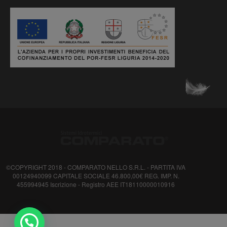
©COPYRIGHT 2018 - COMPARATO NELLO S.R.L. - PARTITA IVA
00124940099 CAPITALE SOCIALE 46.800,00€ REG. IMP. N.
455994945 Iscrizione - Registro AEE IT18110000010916