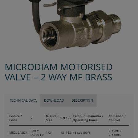
MICRODIAM MOTORISED
VALVE – 2 WAY MF BRASS
TECHNICAL DATA
DOWNLOAD
DESCRIPTION
Codice /
Misura /
Tempi di manovra /
Comando /
V
DN
KVS
Code
Size
Operating times
Control
230 V
2 punti /
MR222A2DN
1/2"
15
16,3
48 sec (90°)
50/60 Hz
2 points