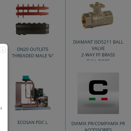
DIAMANT ISO5211 BALL
VALVE
DN20 OUTLETS
X
2-WAY FF BRASS
THREADED MALE ¾”
FULL BORE
i
ECOSAN PDC L
DIAMIX PR/COMPAMIX PR
ACCESSORIES