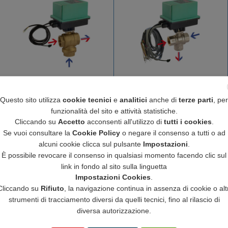
DIAMIX MOTORISED VALVE –
COMPAMIX PLUS
VERTICAL IN LINE MIXED
MOTORISED VALVE – FFF
Questo sito utilizza
cookie tecnici
e
analitici
anche di
terze parti
, per
OUTLET
VERTICAL MIXED OUTLET
funzionalità del sito e attività statistiche.
Cliccando su
Accetto
acconsenti all'utilizzo di
tutti i cookies
.
Se vuoi consultare la
Cookie Policy
o negare il consenso a tutti o ad
alcuni cookie clicca sul pulsante
Impostazioni
.
È possibile revocare il consenso in qualsiasi momento facendo clic sul
link in fondo al sito sulla linguetta
Impostazioni Cookies
.
Cliccando su
Rifiuto
, la navigazione continua in assenza di cookie o altr
strumenti di tracciamento diversi da quelli tecnici, fino al rilascio di
diversa autorizzazione.
DIAMANT PILOT
METERING KIT FOR MIXING