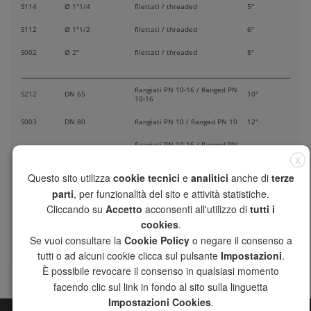
S114
Ø 1"1/4
filettati / threaded
5"
S112
Ø 1"1/2
filettati / threaded
6"
S002
Ø 2"
filettati / threaded
8"
flangiati PN 10-16 / flanged PN
S212
DN 65
10"
10-16
S003
DN 80
flangiati PN 10 / flanged PN 10
12"
flangiati PN 10-16 / flanged PN
S004
DN 100
16"
10-16
X
Questo sito utilizza
cookie tecnici
e
analitici
anche di
terze
flangiati PN 10-16 / flanged PN
S005
DN 125
500 mm
10-16
parti
, per funzionalità del sito e attività statistiche.
Cliccando su
Accetto
acconsenti all'utilizzo di
tutti i
flangiati PN 10-16 / flanged PN
S006
DN 150
600 mm
10-16
cookies
.
Se vuoi consultare la
Cookie Policy
o negare il consenso a
S008
DN 200
flangiati PN 10 / flanged PN 10
700 mm
tutti o ad alcuni cookie clicca sul pulsante
Impostazioni
.
È possibile revocare il consenso in qualsiasi momento
facendo clic sul link in fondo al sito sulla linguetta
Impostazioni Cookies
.