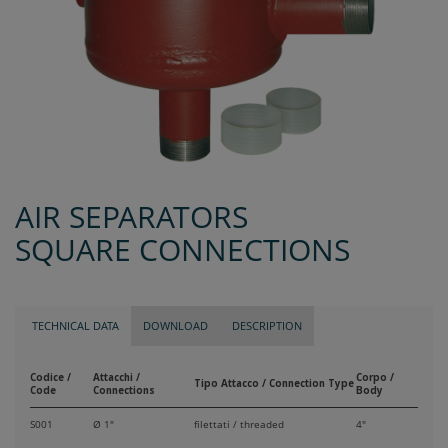
AIR SEPARATORS
SQUARE CONNECTIONS
TECHNICAL DATA
DOWNLOAD
DESCRIPTION
Codice /
Attacchi /
Corpo /
Tipo Attacco / Connection Type
Code
Connections
Body
S001
Ø 1"
filettati / threaded
4"