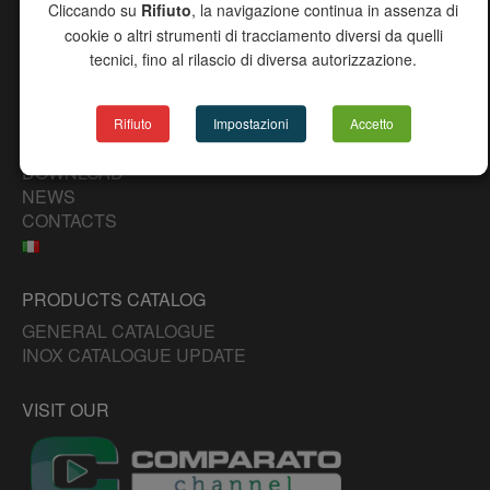
Cliccando su
Rifiuto
, la navigazione continua in assenza di
cookie o altri strumenti di tracciamento diversi da quelli
SITE MAP
tecnici, fino al rilascio di diversa autorizzazione.
CHANNEL
COMPANY
PRODUCTS
Rifiuto
Impostazioni
Accetto
DISTRIBUTORS
DOWNLOAD
NEWS
CONTACTS
PRODUCTS CATALOG
GENERAL CATALOGUE
INOX CATALOGUE UPDATE
VISIT OUR