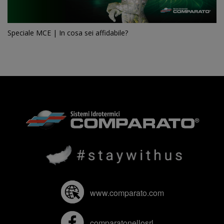
Speciale MCE | In cosa sei affidabile?
www.comparato.com
comparatonellosrl