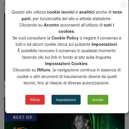
SPECIALE MCE 2022
X
Questo sito utilizza
cookie tecnici
e
analitici
anche di
terze
parti
, per funzionalità del sito e attività statistiche.
Cliccando su
Accetto
acconsenti all'utilizzo di
tutti i
cookies
.
Se vuoi consultare la
Cookie Policy
o negare il consenso a
tutti o ad alcuni cookie clicca sul pulsante
Impostazioni
.
È possibile revocare il consenso in qualsiasi momento
facendo clic sul link in fondo al sito sulla linguetta
Impostazioni Cookies
.
Cliccando su
Rifiuto
, la navigazione continua in assenza di
cookie o altri strumenti di tracciamento diversi da quelli
tecnici, fino al rilascio di diversa autorizzazione.
SPECIALE MCE | Miscelatrici
Rifiuto
Impostazioni
Accetto