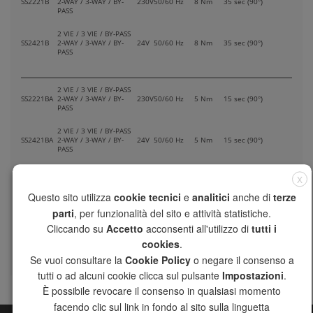
SS2221B
2-WAY / 3-WAY / BY-
230V
50/60 Hz
8 Nm
35 sec (90°)
PASS
2 VIE / 3 VIE / BY-PASS
SS2421B
2-WAY / 3-WAY / BY-
24V
50/60 Hz
8 Nm
35 sec (90°)
PASS
2 VIE / 3 VIE / BY-PASS
SS2221BA
2-WAY / 3-WAY / BY-
230V
50/60 Hz
5 Nm
15 sec (90°)
PASS
2 VIE / 3 VIE / BY-PASS
SS2421BA
2-WAY / 3-WAY / BY-
24V
50/60 Hz
5 Nm
15 sec (90°)
PASS
X
2 VIE / 3 VIE / BY-PASS
Questo sito utilizza
cookie tecnici
e
analitici
anche di
terze
SS2221BC2
2-WAY / 3-WAY / BY-
230V
50/60 Hz
8 Nm
120 sec (90°)
PASS
parti
, per funzionalità del sito e attività statistiche.
Cliccando su
Accetto
acconsenti all'utilizzo di
tutti i
2 VIE / 3 VIE / BY-PASS
SS2421BC2
2-WAY / 3-WAY / BY-
24V
50/60 Hz
8 Nm
120 sec (90°)
cookies
.
PASS
Se vuoi consultare la
Cookie Policy
o negare il consenso a
tutti o ad alcuni cookie clicca sul pulsante
Impostazioni
.
È possibile revocare il consenso in qualsiasi momento
facendo clic sul link in fondo al sito sulla linguetta