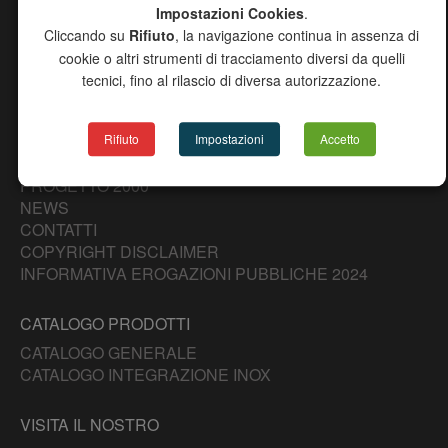
Impostazioni Cookies
.
Cliccando su
Rifiuto
, la navigazione continua in assenza di
MAPPA DEL SITO
cookie o altri strumenti di tracciamento diversi da quelli
CHANNEL
tecnici, fino al rilascio di diversa autorizzazione.
AZIENDA
PRODOTTI
RICERCA AGENTI
Rifiuto
Impostazioni
Accetto
DOWNLOAD
PROGETTO 2000
NEWS
CONTATTI
COPYRIGHT DISCLAIMER
INFORMATIVA EROGAZIONI PUBBLICHE 2024
CATALOGO PRODOTTI
CATALOGO GENERALE
CATALOGO INTEGRAZIONE INOX
VISITA IL NOSTRO