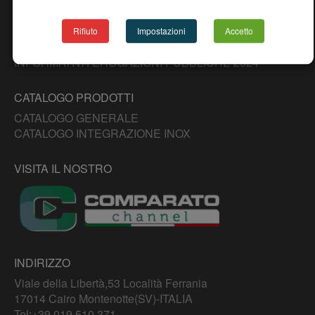
PROGETTO 2000
NEWS
CONTATTI
Rifiuto
Impostazioni
Accetto
COPYRIGHT DISCLAIMER
INFORMATIVA EROGAZIONI PUBBLICHE 2024
CATALOGO PRODOTTI
CATALOGO GENERALE
CATALOGO INTEGRAZIONE INOX
VISITA IL NOSTRO
INDIRIZZO
Viale della Libertà,53 Località Ferrania
17014 Cairo Montenotte(SV)-ITALIA
Tel:
+39 019 510 371