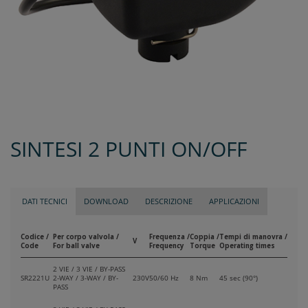
SINTESI 2 PUNTI ON/OFF
DATI TECNICI
DOWNLOAD
DESCRIZIONE
APPLICAZIONI
Codice /
Per corpo valvola /
Frequenza /
Coppia /
Tempi di manovra /
V
Code
For ball valve
Frequency
Torque
Operating times
2 VIE / 3 VIE / BY-PASS
SR2221U
2-WAY / 3-WAY / BY-
230V
50/60 Hz
8 Nm
45 sec (90°)
PASS