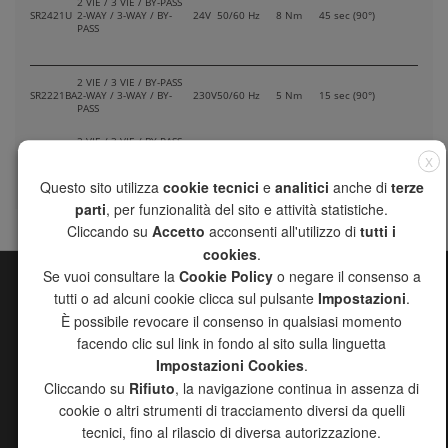
2 VIE / 3 VIE / BY-PASS
SR2421U
2-WAY / 3-WAY / BY-
24V
50/60 Hz
8 Nm
45 sec (90°)
PASS
2 VIE / 3 VIE / BY-PASS
SR2221BA
2-WAY / 3-WAY / BY-
230V
50/60 Hz
5 Nm
15 sec (90°)
PASS
2 VIE / 3 VIE / BY-PASS
SR2421BA
2-WAY / 3-WAY / BY-
24V
50/60 Hz
5 Nm
15 sec (90°)
X
PASS
Questo sito utilizza
cookie tecnici
e
analitici
anche di
terze
parti
, per funzionalità del sito e attività statistiche.
Cliccando su
Accetto
acconsenti all'utilizzo di
tutti i
cookies
.
Se vuoi consultare la
Cookie Policy
o negare il consenso a
tutti o ad alcuni cookie clicca sul pulsante
Impostazioni
.
MAPPA DEL SITO
È possibile revocare il consenso in qualsiasi momento
CHANNEL
facendo clic sul link in fondo al sito sulla linguetta
AZIENDA
Impostazioni Cookies
.
PRODOTTI
Cliccando su
Rifiuto
, la navigazione continua in assenza di
RICERCA AGENTI
cookie o altri strumenti di tracciamento diversi da quelli
DOWNLOAD
tecnici, fino al rilascio di diversa autorizzazione.