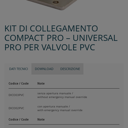
KIT DI COLLEGAMENTO
COMPACT PRO – UNIVERSAL
PRO PER VALVOLE PVC
DATI TECNICI
DOWNLOAD
DESCRIZIONE
Codice / Code
Note
senza apertura manuale /
DICO03PVC
without emergency manual override
con apertura manuale /
DICO02PVC
with emergency manual override
Codice / Code
Note