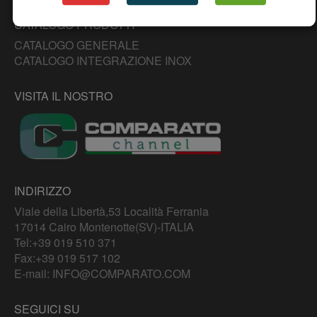
CATALOGO PRODOTTI
CATALOGO GENERALE
CATALOGO INTEGRAZIONE INOX
VISITA IL NOSTRO
INDIRIZZO
Viale della Libertà,53 Località Ferrania
17014 Cairo Montenotte(SV)-ITALIA
Tel:
+39 019 510 371
Fax:+39 019 517 102
E-mail:
INFO@COMPARATO.COM
SEGUICI SU