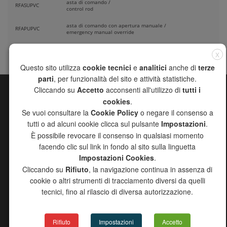
asta di comando /
RFASUPVC
control rod
asta di comando con apertura manuale /
RFAPUPVC
emergency manual override
X
Questo sito utilizza
cookie tecnici
e
analitici
anche di
terze
parti
, per funzionalità del sito e attività statistiche.
Cliccando su
Accetto
acconsenti all'utilizzo di
tutti i
cookies
.
MAPPA DEL SITO
Se vuoi consultare la
Cookie Policy
o negare il consenso a
CHANNEL
tutti o ad alcuni cookie clicca sul pulsante
Impostazioni
.
AZIENDA
È possibile revocare il consenso in qualsiasi momento
PRODOTTI
facendo clic sul link in fondo al sito sulla linguetta
RICERCA AGENTI
Impostazioni Cookies
.
DOWNLOAD
Cliccando su
Rifiuto
, la navigazione continua in assenza di
PROGETTO 2000
cookie o altri strumenti di tracciamento diversi da quelli
NEWS
tecnici, fino al rilascio di diversa autorizzazione.
CONTATTI
COPYRIGHT DISCLAIMER
INFORMATIVA EROGAZIONI PUBBLICHE 2024
Rifiuto
Impostazioni
Accetto