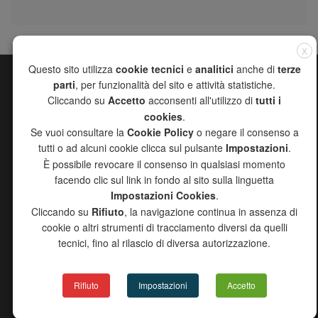
X
Questo sito utilizza
cookie tecnici
e
analitici
anche di
terze
parti
, per funzionalità del sito e attività statistiche.
MAPPA DEL SITO
Cliccando su
Accetto
acconsenti all'utilizzo di
tutti i
CHANNEL
cookies
.
AZIENDA
Se vuoi consultare la
Cookie Policy
o negare il consenso a
PRODOTTI
tutti o ad alcuni cookie clicca sul pulsante
Impostazioni
.
RICERCA AGENTI
È possibile revocare il consenso in qualsiasi momento
DOWNLOAD
facendo clic sul link in fondo al sito sulla linguetta
PROGETTO 2000
Impostazioni Cookies
.
NEWS
Cliccando su
Rifiuto
, la navigazione continua in assenza di
CONTATTI
cookie o altri strumenti di tracciamento diversi da quelli
COPYRIGHT DISCLAIMER
tecnici, fino al rilascio di diversa autorizzazione.
INFORMATIVA EROGAZIONI PUBBLICHE 2024
Rifiuto
Impostazioni
Accetto
CATALOGO PRODOTTI
CATALOGO GENERALE