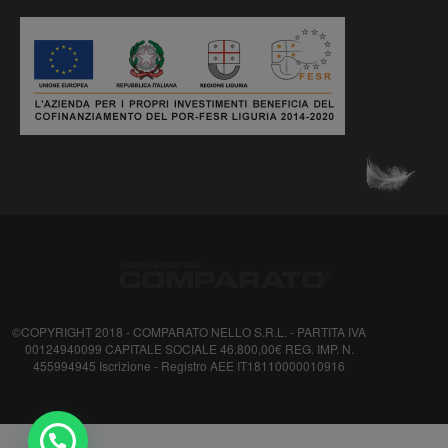
©COPYRIGHT 2018 - COMPARATO NELLO S.R.L. - PARTITA IVA
00124940099 CAPITALE SOCIALE 46.800,00€ REG. IMP. N.
455994945 Iscrizione - Registro AEE IT18110000010916