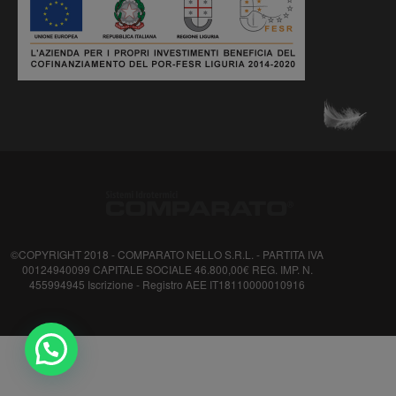
©COPYRIGHT 2018 - COMPARATO NELLO S.R.L. - PARTITA IVA
00124940099 CAPITALE SOCIALE 46.800,00€ REG. IMP. N.
455994945 Iscrizione - Registro AEE IT18110000010916