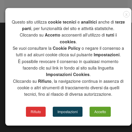
X
Questo sito utilizza
cookie tecnici
e
analitici
anche di
terze
parti
, per funzionalità del sito e attività statistiche.
Cliccando su
Accetto
acconsenti all'utilizzo di
tutti i
SITE MAP
cookies
.
CHANNEL
Se vuoi consultare la
Cookie Policy
o negare il consenso a
COMPANY
tutti o ad alcuni cookie clicca sul pulsante
Impostazioni
.
PRODUCTS
È possibile revocare il consenso in qualsiasi momento
DISTRIBUTORS
facendo clic sul link in fondo al sito sulla linguetta
DOWNLOAD
Impostazioni Cookies
.
NEWS
Cliccando su
Rifiuto
, la navigazione continua in assenza di
CONTACTS
cookie o altri strumenti di tracciamento diversi da quelli
tecnici, fino al rilascio di diversa autorizzazione.
PRODUCTS CATALOG
Rifiuto
Impostazioni
Accetto
GENERAL CATALOGUE
INOX CATALOGUE UPDATE