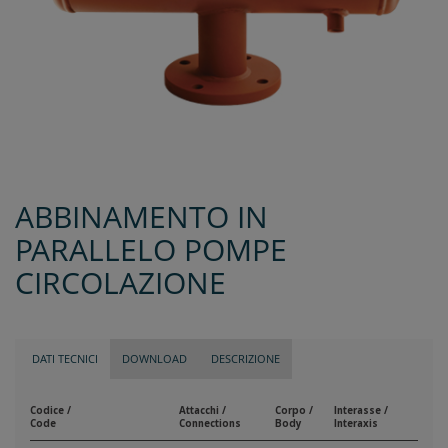
ABBINAMENTO IN
PARALLELO POMPE
CIRCOLAZIONE
DATI TECNICI
DOWNLOAD
DESCRIZIONE
Codice /
Attacchi /
Corpo /
Interasse /
Code
Connections
Body
Interaxis