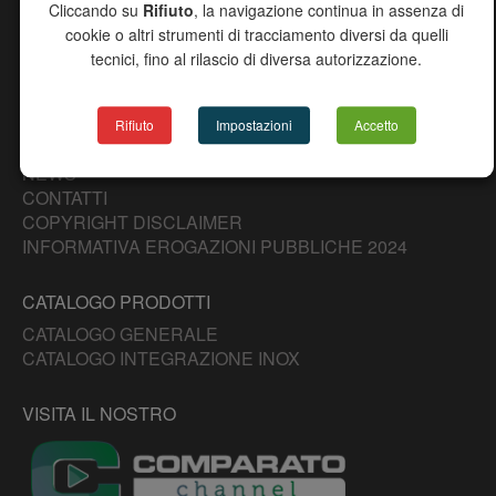
Cliccando su
Rifiuto
, la navigazione continua in assenza di
CHANNEL
cookie o altri strumenti di tracciamento diversi da quelli
AZIENDA
tecnici, fino al rilascio di diversa autorizzazione.
PRODOTTI
RICERCA AGENTI
DOWNLOAD
Rifiuto
Impostazioni
Accetto
PROGETTO 2000
NEWS
CONTATTI
COPYRIGHT DISCLAIMER
INFORMATIVA EROGAZIONI PUBBLICHE 2024
CATALOGO PRODOTTI
CATALOGO GENERALE
CATALOGO INTEGRAZIONE INOX
VISITA IL NOSTRO