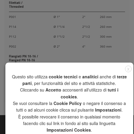
Filettati /
Threaded
P001
Ø 1"
2"
260 mm
P114
Ø 1"1/4
2"1/2
260 mm
P112
Ø 1"1/2
2"1/2
300 mm
P002
Ø 2"
4"
360 mm
Flangiati PN 10-16 /
Flanged PN 10-16
X
P212
DN 65
5"
360 mm
Questo sito utilizza
cookie tecnici
e
analitici
anche di
terze
P003
DN 80
5"
400 mm
parti
, per funzionalità del sito e attività statistiche.
Cliccando su
Accetto
acconsenti all'utilizzo di
tutti i
P004
DN 100
6"
400 mm
cookies
.
Se vuoi consultare la
Cookie Policy
o negare il consenso a
tutti o ad alcuni cookie clicca sul pulsante
Impostazioni
.
È possibile revocare il consenso in qualsiasi momento
facendo clic sul link in fondo al sito sulla linguetta
Impostazioni Cookies
.
MAPPA DEL SITO