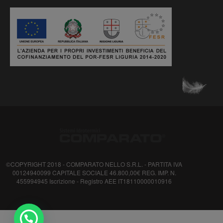
©COPYRIGHT 2018 - COMPARATO NELLO S.R.L. - PARTITA IVA
00124940099 CAPITALE SOCIALE 46.800,00€ REG. IMP. N.
455994945 Iscrizione - Registro AEE IT18110000010916