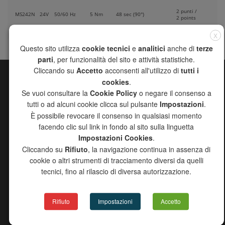
2 punti /
MS242N
24V
50/60 Hz
5 Nm
48 sec (90°)
2 points
X
Questo sito utilizza
cookie tecnici
e
analitici
anche di
terze
parti
, per funzionalità del sito e attività statistiche.
Cliccando su
Accetto
acconsenti all'utilizzo di
tutti i
cookies
.
SITE MAP
Se vuoi consultare la
Cookie Policy
o negare il consenso a
CHANNEL
tutti o ad alcuni cookie clicca sul pulsante
Impostazioni
.
COMPANY
È possibile revocare il consenso in qualsiasi momento
PRODUCTS
facendo clic sul link in fondo al sito sulla linguetta
DISTRIBUTORS
Impostazioni Cookies
.
DOWNLOAD
Cliccando su
Rifiuto
, la navigazione continua in assenza di
NEWS
cookie o altri strumenti di tracciamento diversi da quelli
CONTACTS
tecnici, fino al rilascio di diversa autorizzazione.
Rifiuto
Impostazioni
Accetto
PRODUCTS CATALOG
GENERAL CATALOGUE