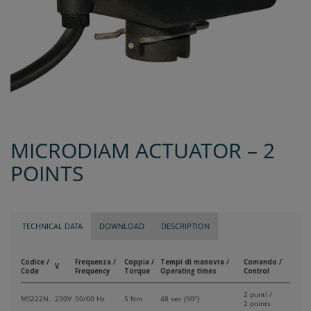
MICRODIAM ACTUATOR – 2
POINTS
TECHNICAL DATA
DOWNLOAD
DESCRIPTION
Codice /
Frequenza /
Coppia /
Tempi di manovra /
Comando /
V
Code
Frequency
Torque
Operating times
Control
2 punti /
MS222N
230V
50/60 Hz
5 Nm
48 sec (90°)
2 points