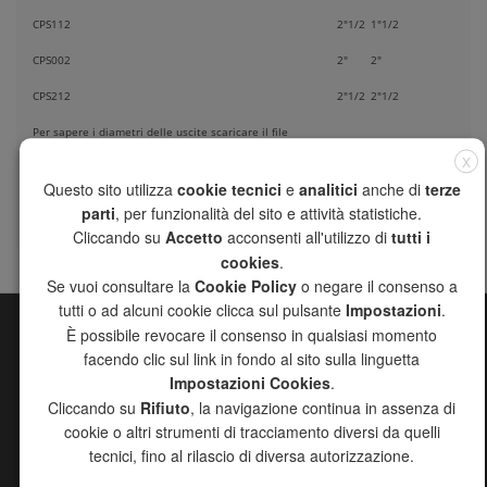
CPS112
2"1/2
1"1/2
CPS002
2"
2"
CPS212
2"1/2
2"1/2
Per sapere i diametri delle uscite scaricare il file
"DIMENSIONI"
X
nella sezione download
In order to know the outlet connections, please download
Questo sito utilizza
cookie tecnici
e
analitici
anche di
terze
the file "SIZES"
in the download area
parti
, per funzionalità del sito e attività statistiche.
Cliccando su
Accetto
acconsenti all'utilizzo di
tutti i
cookies
.
Se vuoi consultare la
Cookie Policy
o negare il consenso a
tutti o ad alcuni cookie clicca sul pulsante
Impostazioni
.
È possibile revocare il consenso in qualsiasi momento
SITE MAP
facendo clic sul link in fondo al sito sulla linguetta
Impostazioni Cookies
.
CHANNEL
Cliccando su
Rifiuto
, la navigazione continua in assenza di
COMPANY
cookie o altri strumenti di tracciamento diversi da quelli
PRODUCTS
tecnici, fino al rilascio di diversa autorizzazione.
DISTRIBUTORS
DOWNLOAD