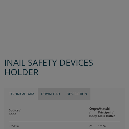
INAIL SAFETY DEVICES
HOLDER
TECHNICAL DATA
DOWNLOAD
DESCRIPTION
Corpo
Attacchi
Codice /
/
Principali /
Code
Body
Main Outlet
CPS114
2"
1"1/4