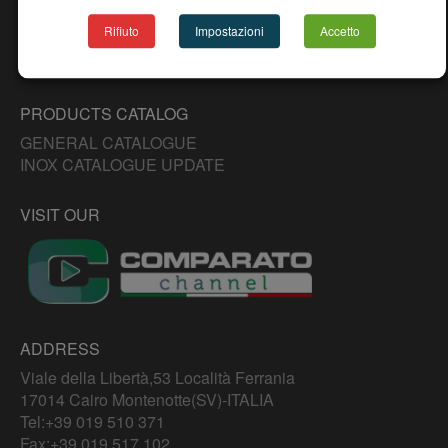
NEWS
Rifiuto
Impostazioni
Accetto
CONTACTS
PRODUCTS CATALOG
GENERAL CATALOGUE
INOX CATALOGUE UPDATE
VISIT OUR
ADDRESS
Viale della Libertà,53 Località Ferrania
17014 Cairo Montenotte(SV)-ITALIA
Tel:
+39 019 510 371
Fax:+39 019 517 102