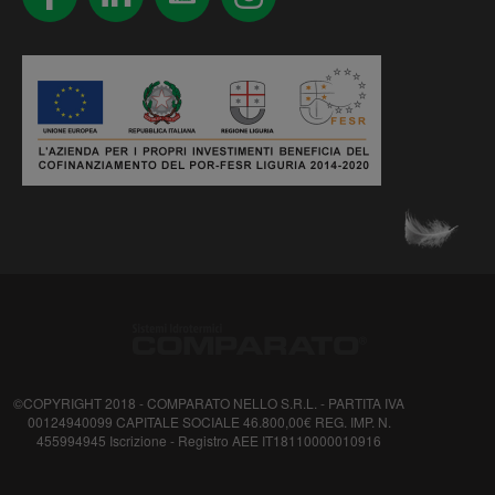
©COPYRIGHT 2018 - COMPARATO NELLO S.R.L. - PARTITA IVA
00124940099 CAPITALE SOCIALE 46.800,00€ REG. IMP. N.
455994945 Iscrizione - Registro AEE IT18110000010916