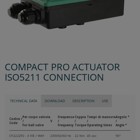
COMPACT PRO ACTUATOR
ISO5211 CONNECTION
TECHNICAL DATA
DOWNLOAD
DESCRIPTION
USE
Per corpo valvola
Frequenza
Coppia
Tempi di manovra
Angolo °
Codice /
/
V
/
/
/
/
Code
For ball valve
Frequency
Torque
Operating times
Angle °
CY2222P
2 - 3 VIE / WAY
230V
50/60 Hz
22 Nm
45 sec
90°