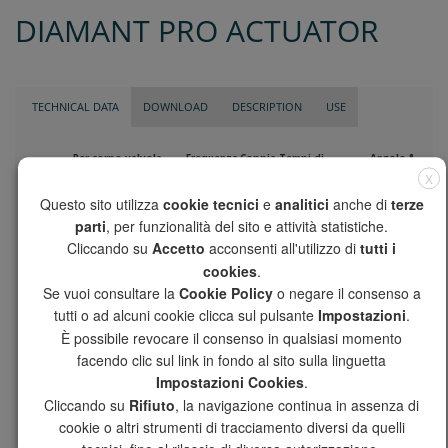
DIAMANT PRO ACTUATOR
TECHNICAL DATA
DOWNLOAD
DESCRIPTION
USE
Per corpo valvola
Frequenza
Coppia
Tempi di
Angolo °
Codice /
/
V
/
/
manovra /
/
X
Code
For ball valve
Frequency
Torque
Operating times
Angle °
Questo sito utilizza
cookie tecnici
e
analitici
anche di
terze
DY222P2
2 - 3 VIE / WAY
230V
50/60 Hz
11 Nm
35 sec
90°
parti
, per funzionalità del sito e attività statistiche.
Cliccando su
Accetto
acconsenti all'utilizzo di
tutti i
DY212P2
2 - 3 VIE / WAY
110V
50/60 Hz
11 Nm
35 sec
90°
cookies
.
DY242P2
2 - 3 VIE / WAY
24V
50/60 Hz
11 Nm
35 sec
90°
Se vuoi consultare la
Cookie Policy
o negare il consenso a
tutti o ad alcuni cookie clicca sul pulsante
Impostazioni
.
È possibile revocare il consenso in qualsiasi momento
DY322P2
3 VIE / WAY
230V
50/60 Hz
11 Nm
70 sec
180°
facendo clic sul link in fondo al sito sulla linguetta
DY312P2
3 VIE / WAY
110V
50/60 Hz
11 Nm
70 sec
180°
Impostazioni Cookies
.
Cliccando su
Rifiuto
, la navigazione continua in assenza di
DY342P2
3 VIE / WAY
24V
50/60 Hz
11 Nm
70 sec
180°
cookie o altri strumenti di tracciamento diversi da quelli