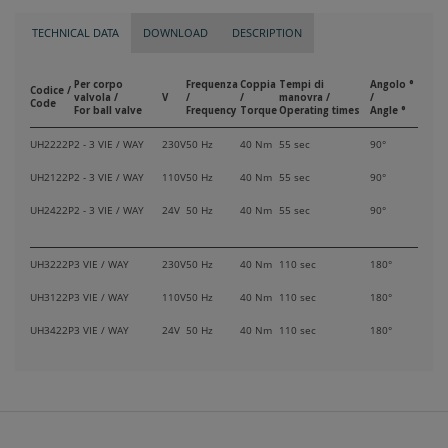
TECHNICAL DATA
DOWNLOAD
DESCRIPTION
Per corpo
Frequenza
Coppia
Tempi di
Angolo °
Codice /
valvola /
V
/
/
manovra /
/
Code
For ball valve
Frequency
Torque
Operating times
Angle °
UH2222P
2 - 3 VIE / WAY
230V
50 Hz
40 Nm
55 sec
90°
UH2122P
2 - 3 VIE / WAY
110V
50 Hz
40 Nm
55 sec
90°
UH2422P
2 - 3 VIE / WAY
24V
50 Hz
40 Nm
55 sec
90°
UH3222P
3 VIE / WAY
230V
50 Hz
40 Nm
110 sec
180°
UH3122P
3 VIE / WAY
110V
50 Hz
40 Nm
110 sec
180°
UH3422P
3 VIE / WAY
24V
50 Hz
40 Nm
110 sec
180°