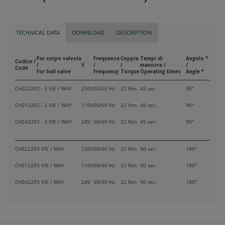
TECHNICAL DATA
DOWNLOAD
DESCRIPTION
Per corpo valvola
Frequenza
Coppia
Tempi di
Angolo °
Codice /
/
V
/
/
manovra /
/
Code
For ball valve
Frequency
Torque
Operating times
Angle °
CH2222P
2 - 3 VIE / WAY
230V
50/60 Hz
22 Nm
45 sec
90°
CH2122P
2 - 3 VIE / WAY
110V
50/60 Hz
22 Nm
45 sec
90°
CH2422P
2 - 3 VIE / WAY
24V
50/60 Hz
22 Nm
45 sec
90°
CH3222P
3 VIE / WAY
230V
50/60 Hz
22 Nm
90 sec
180°
CH3122P
3 VIE / WAY
110V
50/60 Hz
22 Nm
90 sec
180°
CH3422P
3 VIE / WAY
24V
50/60 Hz
22 Nm
90 sec
180°