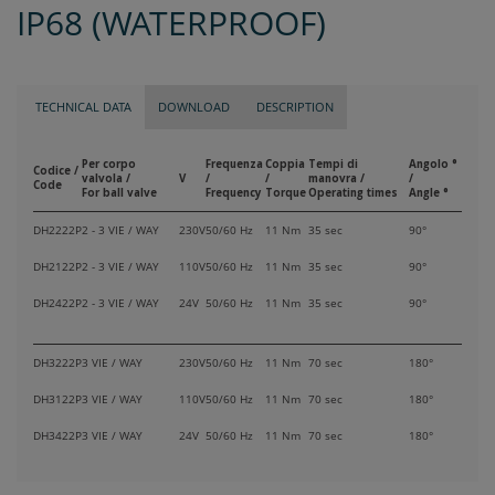
IP68 (WATERPROOF)
TECHNICAL DATA
DOWNLOAD
DESCRIPTION
Per corpo
Frequenza
Coppia
Tempi di
Angolo °
Codice /
valvola /
V
/
/
manovra /
/
Code
For ball valve
Frequency
Torque
Operating times
Angle °
DH2222P
2 - 3 VIE / WAY
230V
50/60 Hz
11 Nm
35 sec
90°
DH2122P
2 - 3 VIE / WAY
110V
50/60 Hz
11 Nm
35 sec
90°
DH2422P
2 - 3 VIE / WAY
24V
50/60 Hz
11 Nm
35 sec
90°
DH3222P
3 VIE / WAY
230V
50/60 Hz
11 Nm
70 sec
180°
DH3122P
3 VIE / WAY
110V
50/60 Hz
11 Nm
70 sec
180°
DH3422P
3 VIE / WAY
24V
50/60 Hz
11 Nm
70 sec
180°