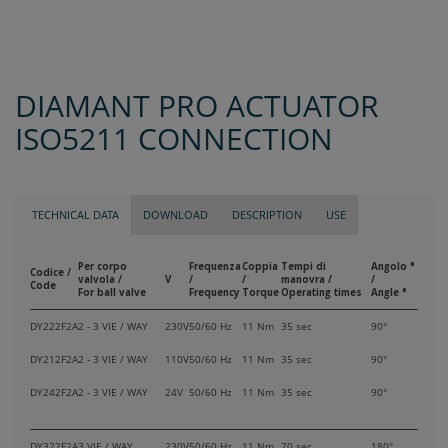
DIAMANT PRO ACTUATOR
ISO5211 CONNECTION
TECHNICAL DATA
DOWNLOAD
DESCRIPTION
USE
Per corpo
Frequenza
Coppia
Tempi di
Angolo °
Codice /
valvola /
V
/
/
manovra /
/
Code
For ball valve
Frequency
Torque
Operating times
Angle °
DY222F2A
2 - 3 VIE / WAY
230V
50/60 Hz
11 Nm
35 sec
90°
DY212F2A
2 - 3 VIE / WAY
110V
50/60 Hz
11 Nm
35 sec
90°
DY242F2A
2 - 3 VIE / WAY
24V
50/60 Hz
11 Nm
35 sec
90°
DY322F2A
3 VIE / WAY
230V
50/60 Hz
11 Nm
70 sec
180°