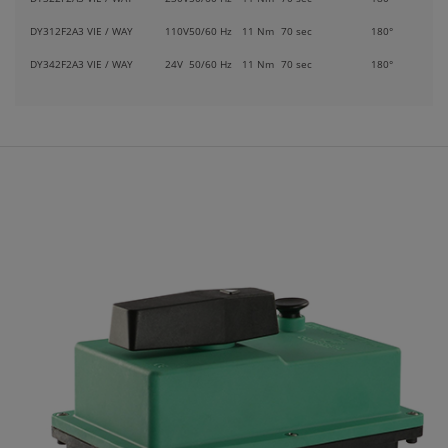
DY312F2A
3 VIE / WAY
110V
50/60 Hz
11 Nm
70 sec
180°
DY342F2A
3 VIE / WAY
24V
50/60 Hz
11 Nm
70 sec
180°