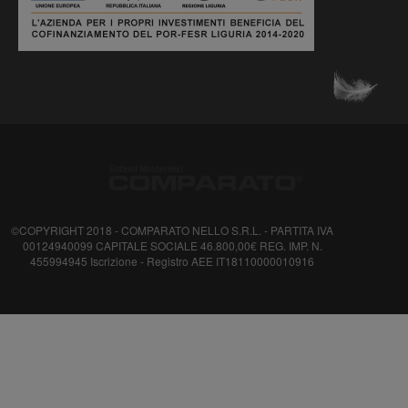
©COPYRIGHT 2018 - COMPARATO NELLO S.R.L. - PARTITA IVA
00124940099 CAPITALE SOCIALE 46.800,00€ REG. IMP. N.
455994945 Iscrizione - Registro AEE IT18110000010916