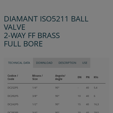
DIAMANT ISO5211 BALL
VALVE
2-WAY FF BRASS
FULL BORE
TECHNICAL DATA
DOWNLOAD
DESCRIPTION
USE
Codice /
Misura /
Angolo/
DN
PN
KVs
Code
Size
Angle
DC2S2P5
1/4"
90°
-
40
5,4
DC2R2P5
3/8"
90°
10
40
6
DC2A2P5
1/2"
90°
15
40
16,3
DC2B2P5
3/4"
90°
20
40
29,5