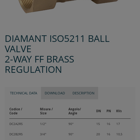
DIAMANT ISO5211 BALL
VALVE
2-WAY FF BRASS
REGULATION
TECHNICAL DATA
DOWNLOAD
DESCRIPTION
Codice /
Misura /
Angolo/
DN
PN
KVs
Code
Size
Angle
DC2A2R5
1/2"
90°
15
16
17
DC2B2R5
3/4"
90°
20
16
10,5