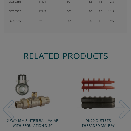
DC3D3R5
1"1/4
90°
32
16
12,8
DC3E3R5
1"1/2
90°
40
16
11,5
DC3F3R5
2"
90°
50
16
19,5
RELATED PRODUCTS
Previous
Nex
2 WAY MM SINTESI BALL VALVE
DN20 OUTLETS
WITH REGULATION DISC
THREADED MALE ¾”