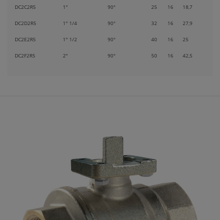
DC2C2R5
1"
90°
25
16
18,7
DC2D2R5
1" 1/4
90°
32
16
27,9
DC2E2R5
1" 1/2
90°
40
16
25
DC2F2R5
2"
90°
50
16
42,5