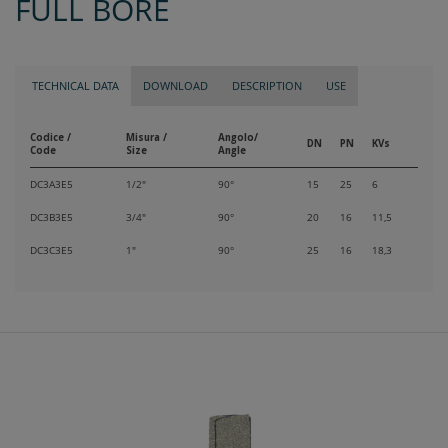
FULL BORE
TECHNICAL DATA
DOWNLOAD
DESCRIPTION
USE
Codice /
Misura /
Angolo/
DN
PN
KVs
Code
Size
Angle
DC3A3E5
1/2"
90°
15
25
6
DC3B3E5
3/4"
90°
20
16
11,5
DC3C3E5
1"
90°
25
16
18,3