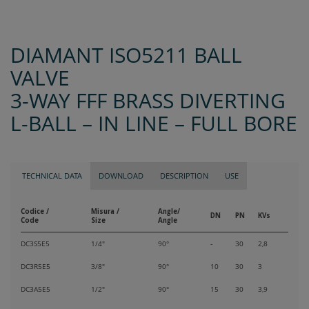
DIAMANT ISO5211 BALL
VALVE
3-WAY FFF BRASS DIVERTING
L-BALL – IN LINE – FULL BORE
TECHNICAL DATA
DOWNLOAD
DESCRIPTION
USE
Codice /
Misura /
Angle/
DN
PN
KVs
Code
Size
Angle
DC3S5E5
1/4"
90°
-
30
2,8
DC3R5E5
3/8"
90°
10
30
3
DC3A5E5
1/2"
90°
15
30
3,9