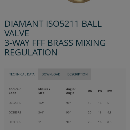
DIAMANT ISO5211 BALL
VALVE
3-WAY FFF BRASS MIXING
REGULATION
TECHNICAL DATA
DOWNLOAD
DESCRIPTION
Codice /
Misura /
Angle/
DN
PN
KVs
Code
Size
Angle
DCEA3R5
1/2"
90°
15
16
6
DC3B3R5
3/4"
90°
20
16
4,8
DC3C3R5
1"
90°
25
16
8,6