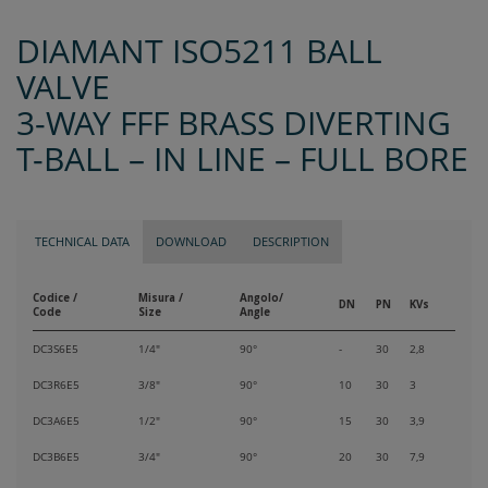
DIAMANT ISO5211 BALL
VALVE
3-WAY FFF BRASS DIVERTING
T-BALL – IN LINE – FULL BORE
TECHNICAL DATA
DOWNLOAD
DESCRIPTION
Codice /
Misura /
Angolo/
DN
PN
KVs
Code
Size
Angle
DC3S6E5
1/4"
90°
-
30
2,8
DC3R6E5
3/8"
90°
10
30
3
DC3A6E5
1/2"
90°
15
30
3,9
DC3B6E5
3/4"
90°
20
30
7,9