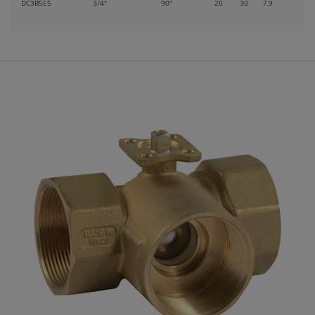
DC3B5E5
3/4"
90°
20
30
7,9