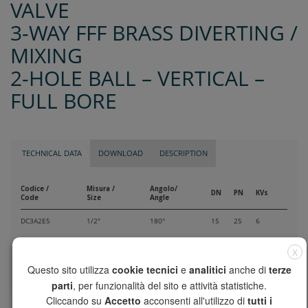
VALVE
3-WAY FFF BRASS DIVERTING /
MIXING
2-HOLE BALL – VERTICAL –
FULL BORE
TECHNICAL DATA
DOWNLOAD
DESCRIPTION
Codice /
Misura /
Angolo/
DN
PN
KVs
Code
Size
Angle
DC3A2E5
1/2"
180°
15
25
6
DC3B2E5
3/4"
180°
20
16
11,5
X
DC3C2E5
1"
180°
25
16
18,3
Questo sito utilizza
cookie tecnici
e
analitici
anche di
terze
parti
, per funzionalità del sito e attività statistiche.
Cliccando su
Accetto
acconsenti all'utilizzo di
tutti i