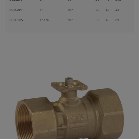
DC2C2P5
1"
90°
25
40
43
DC2D2P5
1" 1/4
90°
32
40
89