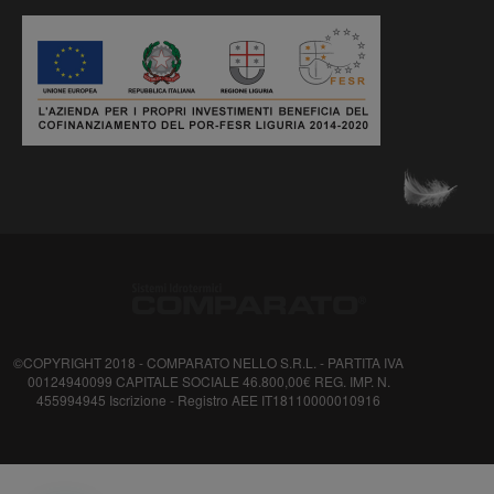
©COPYRIGHT 2018 - COMPARATO NELLO S.R.L. - PARTITA IVA
00124940099 CAPITALE SOCIALE 46.800,00€ REG. IMP. N.
455994945 Iscrizione - Registro AEE IT18110000010916