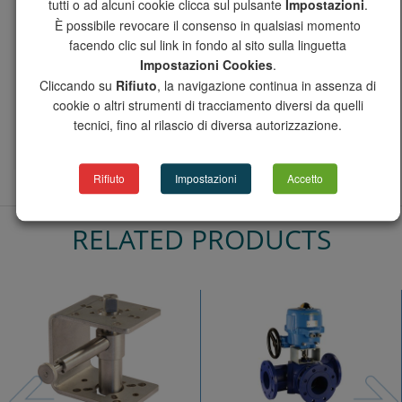
tutti o ad alcuni cookie clicca sul pulsante
Impostazioni
.
P7300120003
80
16
È possibile revocare il consenso in qualsiasi momento
P7300120004
100
16
facendo clic sul link in fondo al sito sulla linguetta
P7300120005 *
125
16
Impostazioni Cookies
.
Cliccando su
Rifiuto
, la navigazione continua in assenza di
P7300120006 *
150
16
cookie o altri strumenti di tracciamento diversi da quelli
* eventuale base di montaggio per elettrovalvola: BADA32
tecnici, fino al rilascio di diversa autorizzazione.
connection kit for solenoide valve: BADA32
Rifiuto
Impostazioni
Accetto
RELATED PRODUCTS
Previous
Nex