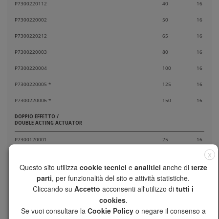
P7300220112
40
16
P7300220002
50
16
P7300220212
65
16
P7300220003
80
16
P7300220004
100
16
P7300220005 *
125
16
P7300220006 *
150
16
DOPPIO EFFETTO /
DOUBLE ACTING ACTUATOR
P7300120001
25
16
X
P7300120114
32
16
Questo sito utilizza
cookie tecnici
e
analitici
anche di
terze
P7300120112
40
16
parti
, per funzionalità del sito e attività statistiche.
Cliccando su
Accetto
acconsenti all'utilizzo di
tutti i
P7300120002
50
16
cookies
.
P7300120212
65
16
Se vuoi consultare la
Cookie Policy
o negare il consenso a