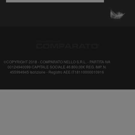
©COPYRIGHT 2018 - COMPARATO NELLO S.R.L. - PARTITA IVA
00124940099 CAPITALE SOCIALE 46.800,00€ REG. IMP. N.
455994945 Iscrizione - Registro AEE IT18110000010916