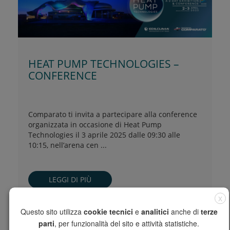
HEAT PUMP TECHNOLOGIES –
CONFERENCE
Comparato ti invita a partecipare alla conference
organizzata in occasione di Heat Pump
Technologies il 3 aprile 2025 dalle 09:30 alle
10:15, nell’arena cen ...
LEGGI DI PIÙ
X
Questo sito utilizza
cookie tecnici
e
analitici
anche di
terze
parti
, per funzionalità del sito e attività statistiche.