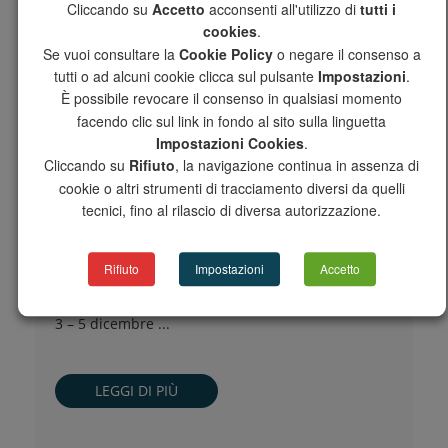
Cliccando su
Accetto
acconsenti all'utilizzo di
tutti i
cookies
.
Se vuoi consultare la
Cookie Policy
o negare il consenso a
tutti o ad alcuni cookie clicca sul pulsante
Impostazioni
.
È possibile revocare il consenso in qualsiasi momento
facendo clic sul link in fondo al sito sulla linguetta
Impostazioni Cookies
.
CALENDARIO FIERISTICO 2024-
Cliccando su
Rifiuto
, la navigazione continua in assenza di
2025
cookie o altri strumenti di tracciamento diversi da quelli
tecnici, fino al rilascio di diversa autorizzazione.
È disponibile la lista dei prossimi eventi fieristici a
Rifiuto
Impostazioni
Accetto
cui parteciperemo: BIG 5 DUBAI: 26 – 29
novembre 2024VALVE WORLD EXPO DUSSELDORF:
3 – 5 dicembre ...
LEGGI DI PIÙ