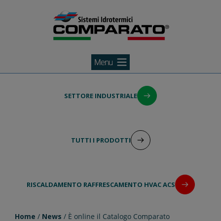
Comparato
Salta
al
SETTORE INDUSTRIALE
contenuto
TUTTI I PRODOTTI
RISCALDAMENTO RAFFRESCAMENTO HVAC ACS
Home
/
News
/ È online il Catalogo Comparato