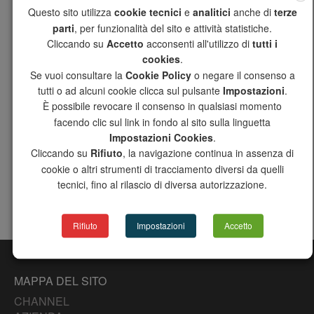
Questo sito utilizza
cookie tecnici
e
analitici
anche di
terze
CAGLIARI
parti
, per funzionalità del sito e attività statistiche.
25/02/2026
Cliccando su
Accetto
acconsenti all'utilizzo di
tutti i
cookies
.
CATEGORIE
Se vuoi consultare la
Cookie Policy
o negare il consenso a
tutti o ad alcuni cookie clicca sul pulsante
Impostazioni
.
È possibile revocare il consenso in qualsiasi momento
NEWS
facendo clic sul link in fondo al sito sulla linguetta
Impostazioni Cookies
.
SEGUICI SU
Cliccando su
Rifiuto
, la navigazione continua in assenza di
cookie o altri strumenti di tracciamento diversi da quelli
tecnici, fino al rilascio di diversa autorizzazione.
You
Tube
Rifiuto
Impostazioni
Accetto
MAPPA DEL SITO
CHANNEL