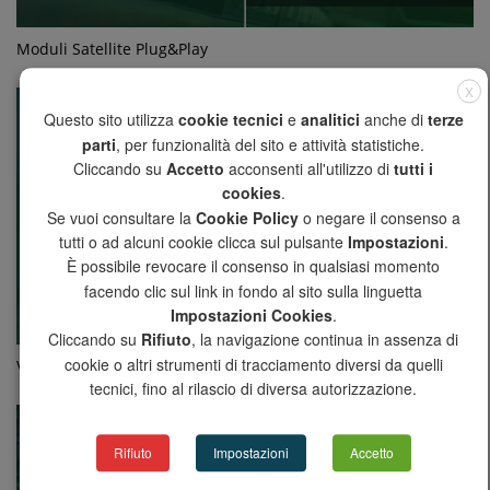
Moduli Satellite Plug&Play
X
Questo sito utilizza
cookie tecnici
e
analitici
anche di
terze
parti
, per funzionalità del sito e attività statistiche.
Cliccando su
Accetto
acconsenti all'utilizzo di
tutti i
cookies
.
Se vuoi consultare la
Cookie Policy
o negare il consenso a
tutti o ad alcuni cookie clicca sul pulsante
Impostazioni
.
È possibile revocare il consenso in qualsiasi momento
facendo clic sul link in fondo al sito sulla linguetta
Impostazioni Cookies
.
Cliccando su
Rifiuto
, la navigazione continua in assenza di
cookie o altri strumenti di tracciamento diversi da quelli
Valvole Motorizzate 3 vie - parte 1
tecnici, fino al rilascio di diversa autorizzazione.
Rifiuto
Impostazioni
Accetto