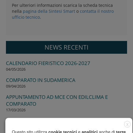
Per ulteriori informazioni scarica la scheda tecnica
nella
pagina della Sintesi Smart
o
contatta il nostro
ufficio tecnico
.
NEWS RECENTI
CALENDARIO FIERISTICO 2026-2027
04/05/2026
COMPARATO IN SUDAMERICA
09/04/2026
APPUNTAMENTO AD MCE CON EDILCLIMA E
COMPARATO
17/03/2026
SEMINARIO PRESSO L’ORDINE DEGLI INGEGNERI DI
X
CAGLIARI
Questo sito utilizza
cookie tecnici
e
analitici
anche di
terze