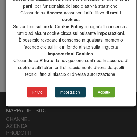
25/02/2026
parti
, per funzionalità del sito e attività statistiche.
Cliccando su
Accetto
acconsenti all'utilizzo di
tutti i
CATEGORIE
cookies
.
Se vuoi consultare la
Cookie Policy
o negare il consenso a
tutti o ad alcuni cookie clicca sul pulsante
Impostazioni
.
NEWS
È possibile revocare il consenso in qualsiasi momento
facendo clic sul link in fondo al sito sulla linguetta
SEGUICI SU
Impostazioni Cookies
.
Cliccando su
Rifiuto
, la navigazione continua in assenza di
cookie o altri strumenti di tracciamento diversi da quelli
tecnici, fino al rilascio di diversa autorizzazione.
You
Tube
Rifiuto
Impostazioni
Accetto
MAPPA DEL SITO
CHANNEL
AZIENDA
PRODOTTI