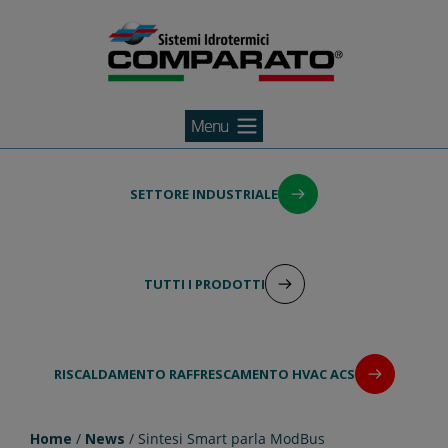
Comparato
Salta
al
SETTORE INDUSTRIALE
contenuto
TUTTI I PRODOTTI
RISCALDAMENTO RAFFRESCAMENTO HVAC ACS
Home
/
News
/ Sintesi Smart parla ModBus