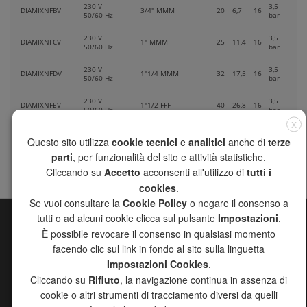
230 V
3,5
DIAMIXNFBV
3/4" MMM
20
6,7
16
50/60 Hz
bar
230 V
3,5
DIAMIXNFCV
1" MMM
25
11,4
16
50/60 Hz
bar
230 V
3,5
DIAMIXNFDV
1"1/4 MMM
32
17,5
16
50/60 Hz
bar
230 V
3,5
DIAMIXNFEV
1"1/2 FFF
40
26,8
16
50/60 Hz
bar
X
230 V
3,5
DIAMIXNFFV
2" FFF
50
52,6
16
Questo sito utilizza
cookie tecnici
e
analitici
anche di
terze
50/60 Hz
bar
parti
, per funzionalità del sito e attività statistiche.
Cliccando su
Accetto
acconsenti all'utilizzo di
tutti i
cookies
.
Se vuoi consultare la
Cookie Policy
o negare il consenso a
tutti o ad alcuni cookie clicca sul pulsante
Impostazioni
.
È possibile revocare il consenso in qualsiasi momento
MAPPA DEL SITO
facendo clic sul link in fondo al sito sulla linguetta
CHANNEL
Impostazioni Cookies
.
AZIENDA
Cliccando su
Rifiuto
, la navigazione continua in assenza di
PRODOTTI
cookie o altri strumenti di tracciamento diversi da quelli
RICERCA AGENTI