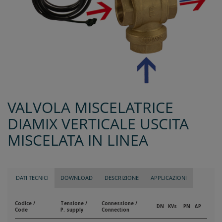
VALVOLA MISCELATRICE
DIAMIX VERTICALE USCITA
MISCELATA IN LINEA
DATI TECNICI
DOWNLOAD
DESCRIZIONE
APPLICAZIONI
Codice /
Tensione /
Connessione /
DN
KVs
PN
ΔP
Code
P. supply
Connection