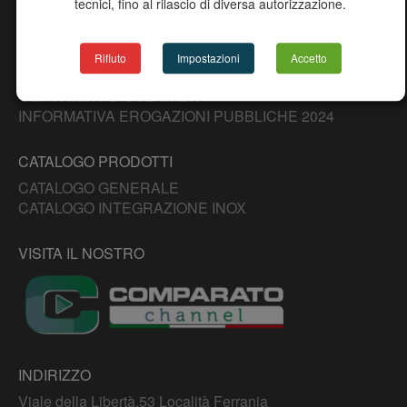
tecnici, fino al rilascio di diversa autorizzazione.
DOWNLOAD
PROGETTO 2000
NEWS
Rifiuto
Impostazioni
Accetto
CONTATTI
COPYRIGHT DISCLAIMER
INFORMATIVA EROGAZIONI PUBBLICHE 2024
CATALOGO PRODOTTI
CATALOGO GENERALE
CATALOGO INTEGRAZIONE INOX
VISITA IL NOSTRO
INDIRIZZO
Viale della Libertà,53 Località Ferrania