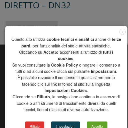
DIRETTO – DN32
DOWNLOAD
DESCRIZIONE
X
Questo sito utilizza
cookie tecnici
e
analitici
anche di
terze
parti
, per funzionalità del sito e attività statistiche.
Cliccando su
Accetto
acconsenti all'utilizzo di
tutti i
cookies
.
MAPPA DEL SITO
Se vuoi consultare la
Cookie Policy
o negare il consenso a
CHANNEL
tutti o ad alcuni cookie clicca sul pulsante
Impostazioni
.
AZIENDA
È possibile revocare il consenso in qualsiasi momento
PRODOTTI
facendo clic sul link in fondo al sito sulla linguetta
RICERCA AGENTI
Impostazioni Cookies
.
DOWNLOAD
Cliccando su
Rifiuto
, la navigazione continua in assenza di
PROGETTO 2000
cookie o altri strumenti di tracciamento diversi da quelli
NEWS
tecnici, fino al rilascio di diversa autorizzazione.
CONTATTI
COPYRIGHT DISCLAIMER
INFORMATIVA EROGAZIONI PUBBLICHE 2024
Rifiuto
Impostazioni
Accetto