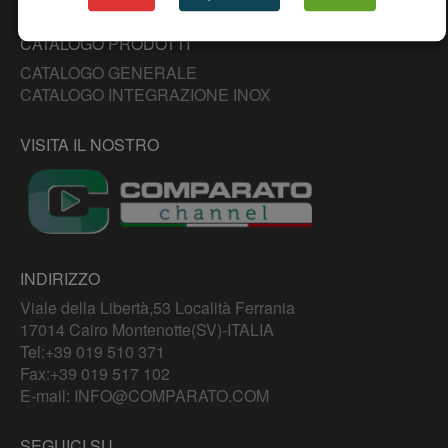
CATALOGO PRODOTTI
CATALOGO GENERALE
CATALOGO INTEGRAZIONE INOX
VISITA IL NOSTRO
INDIRIZZO
Viale della Libertà,53 Località Ferrania
17014 Cairo Montenotte(SV)-ITALIA
Tel:
+39 019 510 371
Fax:+39 019 517 102
E-mail:
INFO@COMPARATO.COM
SEGUICI SU