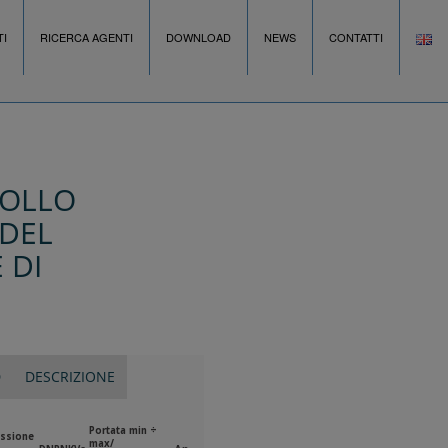
I
RICERCA AGENTI
DOWNLOAD
NEWS
CONTATTI
ROLLO
 DEL
 DI
D
DESCRIZIONE
Portata min ÷
ssione
max/