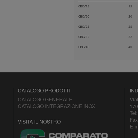
CBCV15
15
CBCV20
20
CBCV25
25
CBCV32
32
CBCV40
40
CATALOGO PRODOTTI
IND
CATALOGO GENERALE
Via
CATALOGO INTEGRAZIONE INOX
170
Tel:
Fax
VISITA IL NOSTRO
E-m