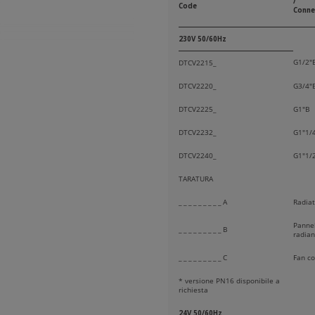
/
Code
Conne
230V 50/60Hz
G1/2"
DTCV2215_
DTCV2220_
G3/4"
DTCV2225_
G1"B
DTCV2232_
G1"1/
DTCV2240_
G1"1/
TARATURA
_ _ _ _ _ _ _ _ _ A
Radiat
Pannel
_ _ _ _ _ _ _ _ _ B
radian
_ _ _ _ _ _ _ _ _ C
Fan co
* versione PN16 disponibile a
richiesta
24V 50/60Hz