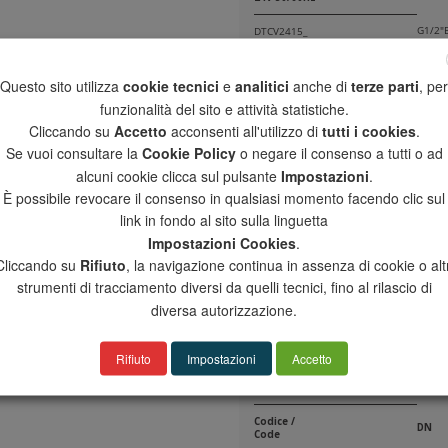
G1/2"
DTCV2415_
DTCV2420_
G3/4"
Questo sito utilizza
cookie tecnici
e
analitici
anche di
terze parti
, per
DTCV2425_
G1"B
funzionalità del sito e attività statistiche.
Cliccando su
Accetto
acconsenti all'utilizzo di
tutti i cookies
.
DTCV2432_
G1"1/
Se vuoi consultare la
Cookie Policy
o negare il consenso a tutti o ad
DTCV2440_
G1"1/
alcuni cookie clicca sul pulsante
Impostazioni
.
È possibile revocare il consenso in qualsiasi momento facendo clic sul
TARATURA
link in fondo al sito sulla linguetta
_ _ _ _ _ _ _ _ _ A
Radiat
Impostazioni Cookies
.
Cliccando su
Rifiuto
, la navigazione continua in assenza di cookie o altr
Pannel
_ _ _ _ _ _ _ _ _ B
radian
strumenti di tracciamento diversi da quelli tecnici, fino al rilascio di
diversa autorizzazione.
_ _ _ _ _ _ _ _ _ C
Fan co
* versione PN16 disponibile a
richiesta
Rifiuto
Impostazioni
Accetto
COIBENTAZIONE / INSULATION
Codice /
DN
Code