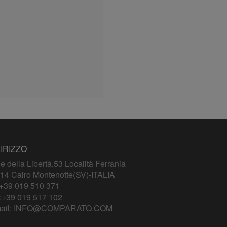
IRIZZO
le della Libertà,53 Località Ferrania
14 Cairo Montenotte(SV)-ITALIA
+39 019 510 371
:+39 019 517 102
ail:
INFO@COMPARATO.COM