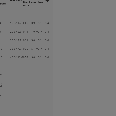
DN
PN
KVs
Δp
Min ÷ max flow
ction
rarte
B
15
8*
1.2
0,05 ÷ 0,9 m3/h
3.4
B
20
8*
2.8
0,11 ÷ 1,9 m3/h
3.4
25
8*
4.7
0,21 ÷ 3,0 m3/h
3.4
4B
32
8*
7.7
0,30 ÷ 5,1 m3/h
3.4
2B
40
8*
12.4
0,54 ÷ 9,0 m3/h
3.4
ori
li
ti
il