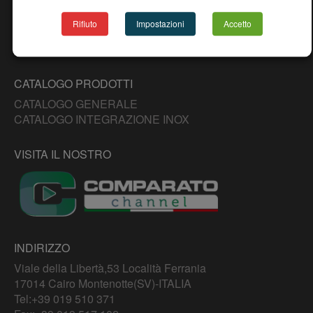
NEWS
CONTATTI
Rifiuto
Impostazioni
Accetto
COPYRIGHT DISCLAIMER
INFORMATIVA EROGAZIONI PUBBLICHE 2024
CATALOGO PRODOTTI
CATALOGO GENERALE
CATALOGO INTEGRAZIONE INOX
VISITA IL NOSTRO
INDIRIZZO
Viale della Libertà,53 Località Ferrania
17014 Cairo Montenotte(SV)-ITALIA
Tel:
+39 019 510 371