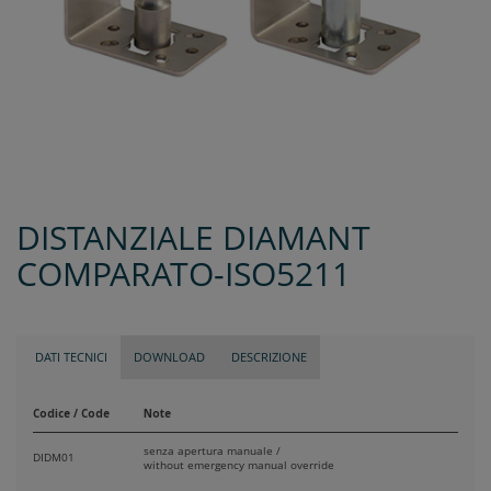
DISTANZIALE DIAMANT
COMPARATO-ISO5211
DATI TECNICI
DOWNLOAD
DESCRIZIONE
Codice / Code
Note
senza apertura manuale /
DIDM01
without emergency manual override