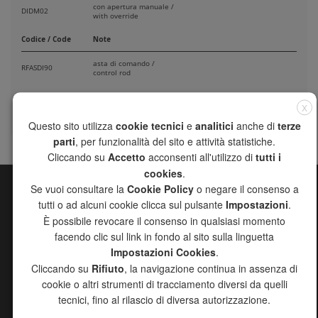
con apertura manuale /
DIDM02
with override
Codice / Code
Note
asta di comando /
RFASDI90
control rod
asta di comando con apertura manuale /
RFAPDCI
emergency manual override
X
Questo sito utilizza
cookie tecnici
e
analitici
anche di
terze
parti
, per funzionalità del sito e attività statistiche.
Cliccando su
Accetto
acconsenti all'utilizzo di
tutti i
cookies
.
Se vuoi consultare la
Cookie Policy
o negare il consenso a
MAPPA DEL SITO
tutti o ad alcuni cookie clicca sul pulsante
Impostazioni
.
È possibile revocare il consenso in qualsiasi momento
CHANNEL
facendo clic sul link in fondo al sito sulla linguetta
AZIENDA
Impostazioni Cookies
.
PRODOTTI
Cliccando su
Rifiuto
, la navigazione continua in assenza di
RICERCA AGENTI
cookie o altri strumenti di tracciamento diversi da quelli
DOWNLOAD
tecnici, fino al rilascio di diversa autorizzazione.
PROGETTO 2000