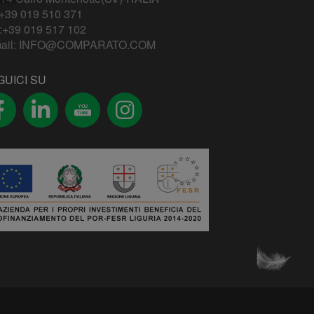
+39 019 510 371
:+39 019 517 102
ail:
INFO@COMPARATO.COM
GUICI SU
YOU
TUBE