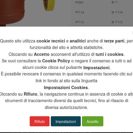
Ø 1"
FT001
FT114
Ø 1"1/4
FT112
Ø 1"1/2
FT002
Ø 2"
Questo sito utilizza
cookie tecnici
e
analitici
anche di
terze parti
, per
Flangiati PN 10-16 /
Flanged PN 10-16
funzionalità del sito e attività statistiche.
Cliccando su
Accetto
acconsenti all'utilizzo di
tutti i cookies
.
DN 65
FT212
Se vuoi consultare la
Cookie Policy
o negare il consenso a tutti o ad
FT003
DN 80
alcuni cookie clicca sul pulsante
Impostazioni
.
È possibile revocare il consenso in qualsiasi momento facendo clic sul
FT004
DN 100
link in fondo al sito sulla linguetta
Impostazioni Cookies
.
Cliccando su
Rifiuto
, la navigazione continua in assenza di cookie o altr
strumenti di tracciamento diversi da quelli tecnici, fino al rilascio di
diversa autorizzazione.
CATALOGO PRODOTTI
IND
Rifiuto
Impostazioni
Accetto
CATALOGO GENERALE
Via
CATALOGO INTEGRAZIONE INOX
170