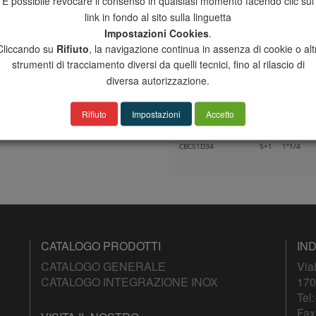
È possibile revocare il consenso in qualsiasi momento facendo clic sul
CBC22D34
2+2
1"1/4
link in fondo al sito sulla linguetta
Impostazioni Cookies
.
CBC31D34
3+1
1"1/4
Cliccando su
Rifiuto
, la navigazione continua in assenza di cookie o altr
CBC32D34
3+2
1"1/4
strumenti di tracciamento diversi da quelli tecnici, fino al rilascio di
CBC33D34
3+3
1"1/4
diversa autorizzazione.
CBC41D34
4+1
1"1/4
Rifiuto
Impostazioni
Accetto
CBC42D34
4+2
1"1/4
CBC51D34
5+1
1"1/4
CATALOGO PRODOTTI
IND
CATALOGO GENERALE
Via
CATALOGO INTEGRAZIONE INOX
170
Tel:
Fax