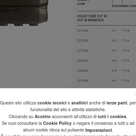
/
/
Code
Zones
Main Con
COLLETTORE 3/4" M
3/4" M MANIFOLD
C21D34
2+1
1"1/4
C22D34
2+2
1"1/4
C31D34
3+1
1"1/4
C32D34
3+2
1"1/4
C33D34
3+3
1"1/4
C41D34
4+1
1"1/4
C42D34
4+2
1"1/4
C51D34
5+1
1"1/4
Questo sito utilizza
cookie tecnici
e
analitici
anche di
terze parti
, per
funzionalità del sito e attività statistiche.
COIBENTAZIONE 3/4"
M
Cliccando su
Accetto
acconsenti all'utilizzo di
tutti i cookies
.
3/4" M INSULATION
Se vuoi consultare la
Cookie Policy
o negare il consenso a tutti o ad
alcuni cookie clicca sul pulsante
Impostazioni
.
CBC21D34
2+1
1"1/4