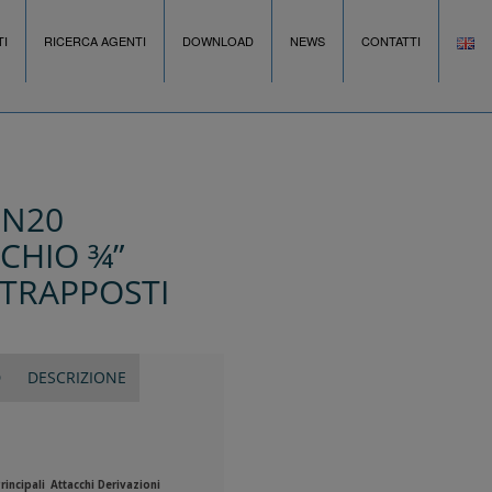
I
RICERCA AGENTI
DOWNLOAD
NEWS
CONTATTI
DN20
SCHIO ¾”
TRAPPOSTI
D
DESCRIZIONE
rincipali
Attacchi Derivazioni