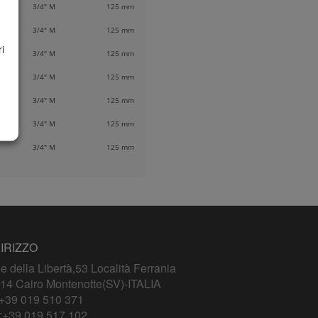
3/4" M
125 mm
3/4" M
125 mm
i
3/4" M
125 mm
3/4" M
125 mm
3/4" M
125 mm
3/4" M
125 mm
3/4" M
125 mm
IRIZZO
le della Libertà,53 Località Ferrania
14 Cairo Montenotte(SV)-ITALIA
+39 019 510 371
:+39 019 517 102