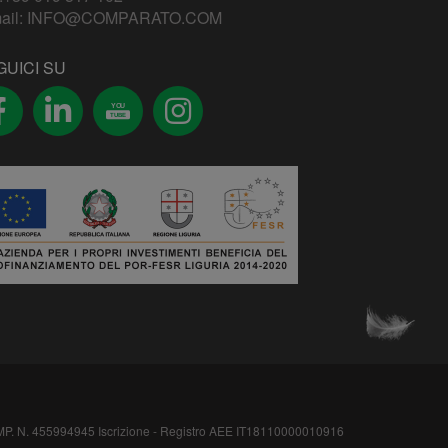
ail:
INFO@COMPARATO.COM
GUICI SU
YOU
TUBE
N. 455994945 Iscrizione - Registro AEE IT18110000010916