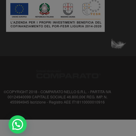
©COPYRIGHT 2018 - COMPARATO NELLO S.R.L. - PARTITA IVA
00124940099 CAPITALE SOCIALE 46.800,00€ REG. IMP. N.
455994945 Iscrizione - Registro AEE IT18110000010916