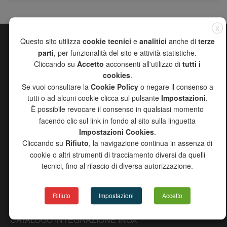
X
Questo sito utilizza
cookie tecnici
e
analitici
anche di
terze
MAPPA DEL SITO
parti
, per funzionalità del sito e attività statistiche.
Cliccando su
Accetto
acconsenti all'utilizzo di
tutti i
CHANNEL
cookies
.
AZIENDA
Se vuoi consultare la
Cookie Policy
o negare il consenso a
PRODOTTI
tutti o ad alcuni cookie clicca sul pulsante
Impostazioni
.
RICERCA AGENTI
È possibile revocare il consenso in qualsiasi momento
DOWNLOAD
facendo clic sul link in fondo al sito sulla linguetta
PROGETTO 2000
Impostazioni Cookies
.
NEWS
Cliccando su
Rifiuto
, la navigazione continua in assenza di
CONTATTI
cookie o altri strumenti di tracciamento diversi da quelli
COPYRIGHT DISCLAIMER
tecnici, fino al rilascio di diversa autorizzazione.
INFORMATIVA EROGAZIONI PUBBLICHE 2024
CATALOGO PRODOTTI
Rifiuto
Impostazioni
Accetto
CATALOGO GENERALE
CATALOGO INTEGRAZIONE INOX