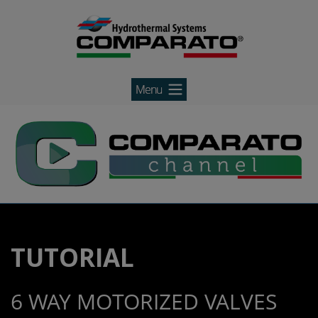
Search Agent
Skip
Search Agent
to
content
TUTORIAL
6 WAY MOTORIZED VALVES