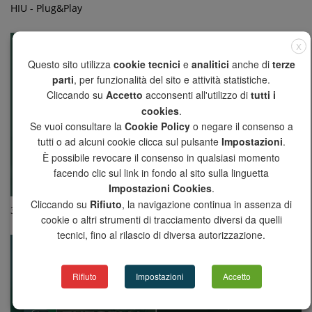
HIU - Plug&Play
X
Questo sito utilizza
cookie tecnici
e
analitici
anche di
terze
parti
, per funzionalità del sito e attività statistiche.
Cliccando su
Accetto
acconsenti all'utilizzo di
tutti i
cookies
.
Se vuoi consultare la
Cookie Policy
o negare il consenso a
tutti o ad alcuni cookie clicca sul pulsante
Impostazioni
.
È possibile revocare il consenso in qualsiasi momento
facendo clic sul link in fondo al sito sulla linguetta
Impostazioni Cookies
.
Cliccando su
Rifiuto
, la navigazione continua in assenza di
3-Way Motorised Valves - part 2
cookie o altri strumenti di tracciamento diversi da quelli
tecnici, fino al rilascio di diversa autorizzazione.
Rifiuto
Impostazioni
Accetto