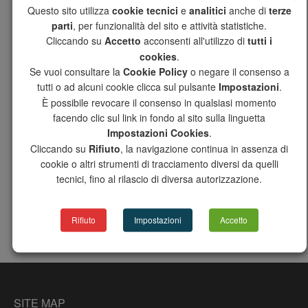
14/01/2026
Questo sito utilizza
cookie tecnici
e
analitici
anche di
terze
COMPARATO FAMILY RECEIVES THE KEYS TO THE
parti
, per funzionalità del sito e attività statistiche.
CITY OF CARCARE
Cliccando su
Accetto
acconsenti all'utilizzo di
tutti i
cookies
.
16/12/2025
Se vuoi consultare la
Cookie Policy
o negare il consenso a
tutti o ad alcuni cookie clicca sul pulsante
Impostazioni
.
CATEGORIES
È possibile revocare il consenso in qualsiasi momento
facendo clic sul link in fondo al sito sulla linguetta
Impostazioni Cookies
.
NEWS
Cliccando su
Rifiuto
, la navigazione continua in assenza di
cookie o altri strumenti di tracciamento diversi da quelli
FOLLOW US
tecnici, fino al rilascio di diversa autorizzazione.
Rifiuto
Impostazioni
Accetto
You
Tube
SITE MAP