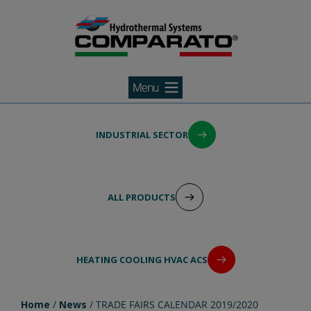
Search Agent
Skip
to
INDUSTRIAL SECTOR
content
ALL PRODUCTS
HEATING COOLING HVAC ACS
Home
/
News
/ TRADE FAIRS CALENDAR 2019/2020