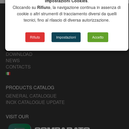
Impostazioni Cookies
.
Cliccando su
Rifiuto
, la navigazione continua in assenza di
cookie o altri strumenti di tracciamento diversi da quelli
SITE MAP
tecnici, fino al rilascio di diversa autorizzazione.
CHANNEL
COMPANY
Rifiuto
Impostazioni
Accetto
PRODUCTS
DISTRIBUTORS
DOWNLOAD
NEWS
CONTACTS
PRODUCTS CATALOG
GENERAL CATALOGUE
INOX CATALOGUE UPDATE
VISIT OUR