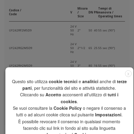
Misura
Tempi di
Codice /
V
/
DN
PN
manovra /
Code
Size
Operating times
24 V
UY242RF2M5D9
50
2"
50
40
55 sec (90°)
Hz
24 V
UY242RG2M5D9
50
2"1/2
65
25
55 sec (90°)
Hz
24 V
UY242RH2M5D9
50
3"
80
16
55 sec (90°)
Hz
X
24 V
Questo sito utilizza
cookie tecnici
e
analitici
anche di
terze
UY242RI2M5D9
50
4" *
100
16
55 sec (90°)
parti
, per funzionalità del sito e attività statistiche.
Hz
Cliccando su
Accetto
acconsenti all'utilizzo di
tutti i
* pressione differenziale massima 6 bar,
cookies
.
per valori superiori vedere sez. Universal
* maximum differential pressure 6 bar,
Se vuoi consultare la
Cookie Policy
o negare il consenso a
for further values please see Universal
section
tutti o ad alcuni cookie clicca sul pulsante
Impostazioni
.
È possibile revocare il consenso in qualsiasi momento
facendo clic sul link in fondo al sito sulla linguetta