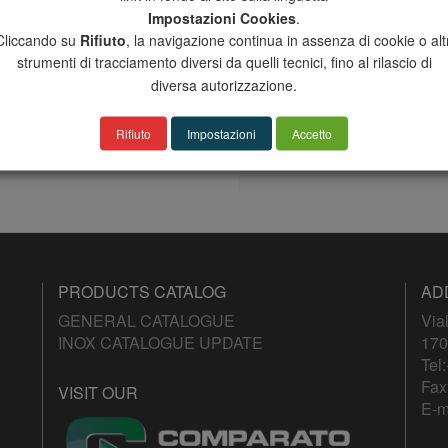
SM4420T030BP11
24V AC/DC
Impostazioni Cookies
.
Cliccando su
Rifiuto
, la navigazione continua in assenza di cookie o altr
Per altri modelli della
strumenti di tracciamento diversi da quelli tecnici, fino al rilascio di
serie Sintesi
Smart, contattare i nostri
diversa autorizzazione.
Uffici /
Please contact our Office
for other
Rifiuto
Impostazioni
Accetto
models of Sintesi Smart
actuators
PRODUCTS CATALOG
AD
GENERAL CATALOGUE
Via
INOX CATALOGUE UPDATE
170
Tel:
Fax
VISIT OUR
E-m