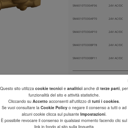
SM4010T030AP36
24V AC/DC
SM4010T030AP70
24V AC/DC
SM4010T030AP10
24V AC/DC
SM4010T030BP78
24V AC/DC
SM4010T030BP11
24V AC/DC
SM4420T030AP36
24V AC/DC
Questo sito utilizza
cookie tecnici
e
analitici
anche di
terze parti
, per
SM4420T030AP70
24V AC/DC
funzionalità del sito e attività statistiche.
Cliccando su
Accetto
acconsenti all'utilizzo di
tutti i cookies
.
SM4420T030AP10
24V AC/DC
Se vuoi consultare la
Cookie Policy
o negare il consenso a tutti o ad
alcuni cookie clicca sul pulsante
Impostazioni
.
SM4420T030BP78
24V AC/DC
È possibile revocare il consenso in qualsiasi momento facendo clic sul
link in fondo al sito sulla linguetta