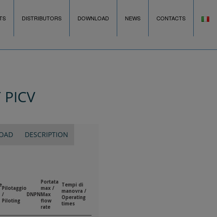
TS
DISTRIBUTORS
DOWNLOAD
NEWS
CONTACTS
 PICV
OAD
DESCRIPTION
Portata
e
Tempi di
Pilotaggio
max /
manovra /
/
DN
PN
Max
Operating
Piloting
flow
times
rate