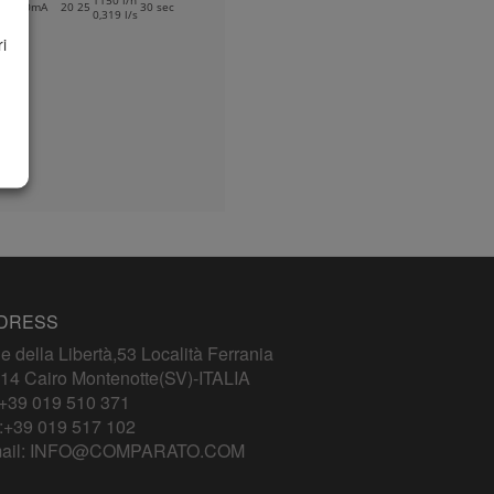
1150 l/h
4÷20mA
20
25
30 sec
0,319 l/s
i
DRESS
le della Libertà,53 Località Ferrania
14 Cairo Montenotte(SV)-ITALIA
+39 019 510 371
:+39 019 517 102
ail:
INFO@COMPARATO.COM