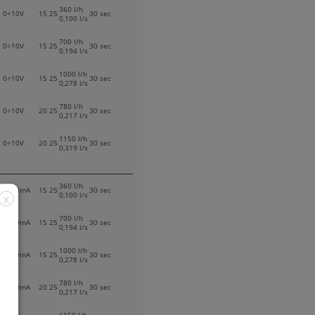
360 l/h
0÷10V
15
25
30 sec
0,100 l/s
700 l/h
0÷10V
15
25
30 sec
0,194 l/s
1000 l/h
0÷10V
15
25
30 sec
0,278 l/s
780 l/h
0÷10V
20
25
30 sec
0,217 l/s
1150 l/h
0÷10V
20
25
30 sec
0,319 l/s
360 l/h
4÷20mA
15
25
30 sec
0,100 l/s
X
700 l/h
4÷20mA
15
25
30 sec
0,194 l/s
1000 l/h
4÷20mA
15
25
30 sec
0,278 l/s
780 l/h
4÷20mA
20
25
30 sec
0,217 l/s