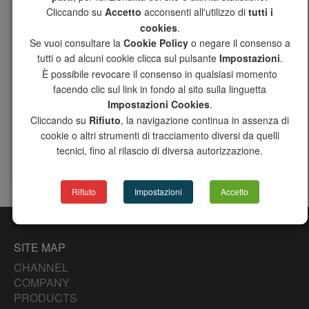
P7300120002
50
16
Cliccando su
Accetto
acconsenti all'utilizzo di
tutti i
cookies
.
P7300120212
65
16
Se vuoi consultare la
Cookie Policy
o negare il consenso a
P7300120003
80
16
tutti o ad alcuni cookie clicca sul pulsante
Impostazioni
.
È possibile revocare il consenso in qualsiasi momento
P7300120004
100
16
facendo clic sul link in fondo al sito sulla linguetta
P7300120005 *
125
16
Impostazioni Cookies
.
P7300120006 *
150
16
Cliccando su
Rifiuto
, la navigazione continua in assenza di
cookie o altri strumenti di tracciamento diversi da quelli
* eventuale base di montaggio per elettrovalvola: BADA32
tecnici, fino al rilascio di diversa autorizzazione.
connection kit for solenoide valve: BADA32
Rifiuto
Impostazioni
Accetto
SITE MAP
CHANNEL
COMPANY
PRODUCTS