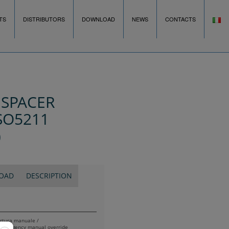
TS
DISTRIBUTORS
DOWNLOAD
NEWS
CONTACTS
 SPACER
SO5211
)
OAD
DESCRIPTION
ertura manuale /
 emergency manual override