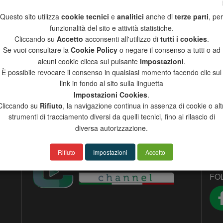
Questo sito utilizza
cookie tecnici
e
analitici
anche di
terze parti
, per
asta di comando con tag
RFAPTTI
with thermal break and
funzionalità del sito e attività statistiche.
Cliccando su
Accetto
acconsenti all'utilizzo di
tutti i cookies
.
Se vuoi consultare la
Cookie Policy
o negare il consenso a tutti o ad
alcuni cookie clicca sul pulsante
Impostazioni
.
È possibile revocare il consenso in qualsiasi momento facendo clic sul
link in fondo al sito sulla linguetta
PRODUCTS CATALOG
AD
Impostazioni Cookies
.
Cliccando su
Rifiuto
, la navigazione continua in assenza di cookie o altr
GENERAL CATALOGUE
Via
strumenti di tracciamento diversi da quelli tecnici, fino al rilascio di
INOX CATALOGUE UPDATE
170
diversa autorizzazione.
Tel:
Fax
VISIT OUR
E-m
Rifiuto
Impostazioni
Accetto
FO