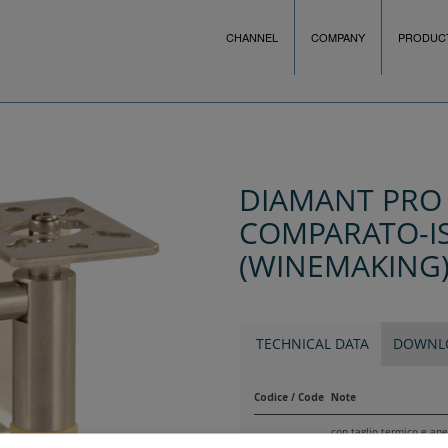
CHANNEL
COMPANY
PRODUC
DIAMANT PRO
COMPARATO-I
(WINEMAKING
TECHNICAL DATA
DOWNL
Codice / Code
Note
con taglio termico e ap
DIDMD9
with thermal break and