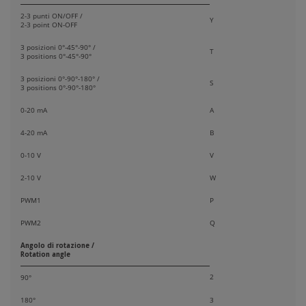
2-3 punti ON/OFF /
Y
2-3 point ON-OFF
3 posizioni 0°-45°-90° /
T
3 positions 0°-45°-90°
3 posizioni 0°-90°-180° /
S
3 positions 0°-90°-180°
0-20 mA
A
4-20 mA
B
0-10 V
V
2-10 V
W
PWM1
P
PWM2
Q
Angolo di rotazione /
Rotation angle
2
90°
180°
3