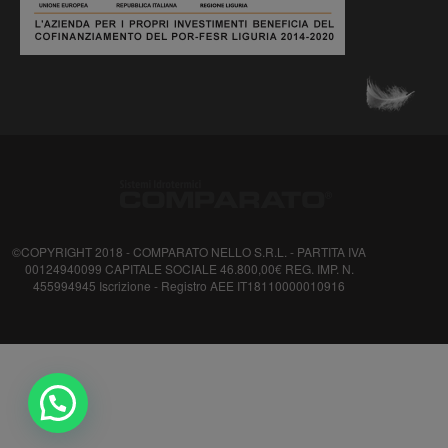
©COPYRIGHT 2018 - COMPARATO NELLO S.R.L. - PARTITA IVA
00124940099 CAPITALE SOCIALE 46.800,00€ REG. IMP. N.
455994945 Iscrizione - Registro AEE IT18110000010916