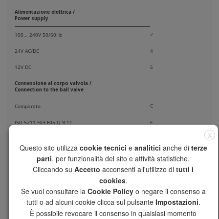
Alimentazione elettrica /
Power supply
2
100... 240V 50/60Hz
24V AC/DC
4
12V DC
5
Connessione al corpo valvola /
Connection to the ball valve
C
Comparato
ISO 5211 F03-F05 Q 9-11
F
X
Fail Safe
Questo sito utilizza
cookie tecnici
e
analitici
anche di
terze
A
Presente in apertura / When opening
parti
, per funzionalità del sito e attività statistiche.
Cliccando su
Accetto
acconsenti all'utilizzo di
tutti i
Presente in chiusura / When closing
C
cookies
.
Presente in posizione intermedia /
Se vuoi consultare la
Cookie Policy
o negare il consenso a
I
In the intermediate position
tutti o ad alcuni cookie clicca sul pulsante
Impostazioni
.
Assente /
È possibile revocare il consenso in qualsiasi momento
O
Not present