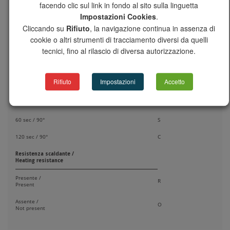
facendo clic sul link in fondo al sito sulla linguetta
Apertura manuale di emergenza /
Impostazioni Cookies
.
Emergency Manual Opening
Cliccando su
Rifiuto
, la navigazione continua in assenza di
cookie o altri strumenti di tracciamento diversi da quelli
Presente /
A
Present
tecnici, fino al rilascio di diversa autorizzazione.
Tempo di manovra /
Operating time
Rifiuto
Impostazioni
Accetto
Q
15 sec / 90°
30 sec / 90°
T
60 sec / 90°
S
120 sec / 90°
C
Resistenza scaldante /
Heating resistance
Presente /
R
Present
Assente /
O
Not present