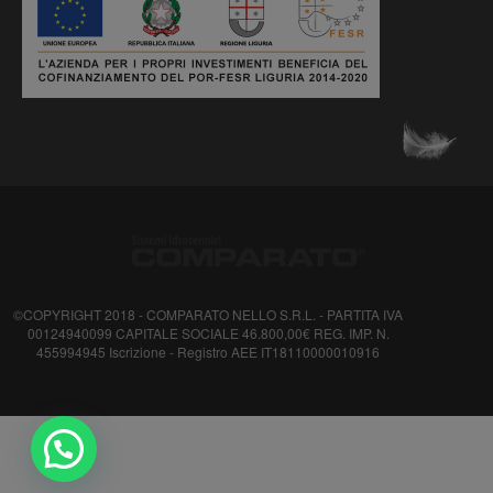
©COPYRIGHT 2018 - COMPARATO NELLO S.R.L. - PARTITA IVA
00124940099 CAPITALE SOCIALE 46.800,00€ REG. IMP. N.
455994945 Iscrizione - Registro AEE IT18110000010916