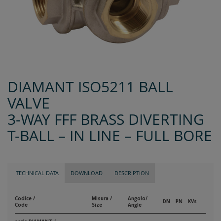
DIAMANT ISO5211 BALL
VALVE
3-WAY FFF BRASS DIVERTING
T-BALL – IN LINE – FULL BORE
TECHNICAL DATA
DOWNLOAD
DESCRIPTION
Codice /
Misura /
Angolo/
DN
PN
KVs
Code
Size
Angle