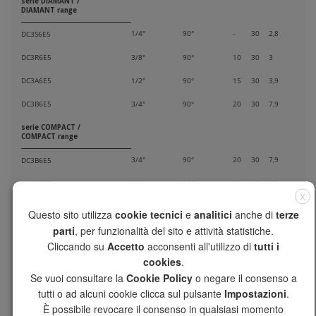
serie DIAMANT /
DIAMANT range
1/4"
90°
-
30
2,8
DC3S6E5
DC3R6E5
3/8"
90°
10
30
3
DC3A6E5
1/2"
90°
15
30
3,9
DC3B6E5
3/4"
90°
20
30
7,9
serie COMPACT /
COMPACT range
3/4"
90°
20
30
7,9
DC3B6E5
UC3C6E5
1"
90°
25
16
13
X
UC3D6E5
1"1/4
90°
32
10
20,7
Questo sito utilizza
cookie tecnici
e
analitici
anche di
terze
parti
, per funzionalità del sito e attività statistiche.
serie UNIVERSAL /
UNIVERSAL range
Cliccando su
Accetto
acconsenti all'utilizzo di
tutti i
cookies
.
1"1/4
90°
32
10
20,7
UC3D6E5
Se vuoi consultare la
Cookie Policy
o negare il consenso a
UC3E6E5
1"1/2
90°
40
10
38,7
tutti o ad alcuni cookie clicca sul pulsante
Impostazioni
.
È possibile revocare il consenso in qualsiasi momento
UC3F6E5
2"
90°
50
10
54