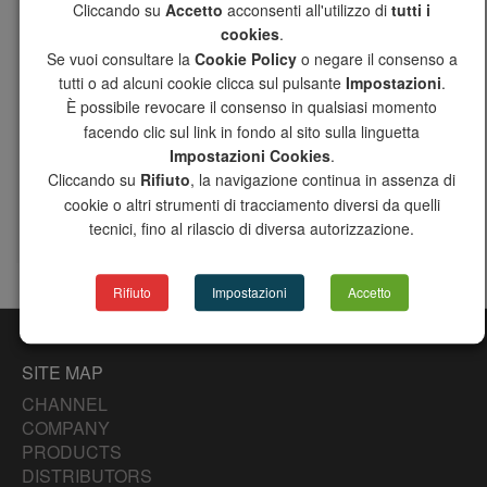
Cliccando su
Accetto
acconsenti all'utilizzo di
tutti i
DHW-DCW additional set for water line with stub piece /
cookies
.
DHW additional set for 1 water line with stub piece /
Optional
DCW additional set for 1 water line with stub piece
Se vuoi consultare la
Cookie Policy
o negare il consenso a
tutti o ad alcuni cookie clicca sul pulsante
Impostazioni
.
DCW meter with pulse outputs /
Optional
DHW meter with pulse outputs
È possibile revocare il consenso in qualsiasi momento
facendo clic sul link in fondo al sito sulla linguetta
Door and frame
Optional
Impostazioni Cookies
.
System start-up and technical support
Optional
Cliccando su
Rifiuto
, la navigazione continua in assenza di
cookie o altri strumenti di tracciamento diversi da quelli
* Warning: the 230V motorised valve must be combined with a suitable
electrical safety system according to law, such as our optional CGQKHT
tecnici, fino al rilascio di diversa autorizzazione.
Rifiuto
Impostazioni
Accetto
SITE MAP
CHANNEL
COMPANY
PRODUCTS
DISTRIBUTORS