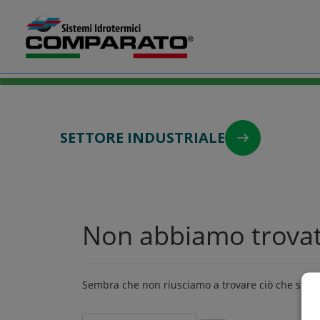
Salta
Comparato
al
contenuto
SETTORE INDUSTRIALE
Non abbiamo trovat
Sembra che non riusciamo a trovare ciò che stai c
Ricerca
per: