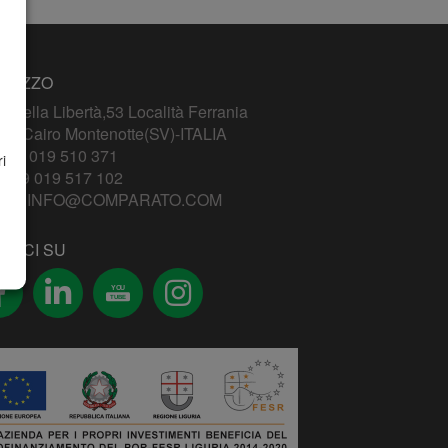
IRIZZO
le della Libertà,53 Località Ferrania
14 Cairo Montenotte(SV)-ITALIA
+39 019 510 371
i
:+39 019 517 102
ail:
INFO@COMPARATO.COM
GUICI SU
YOU
TUBE