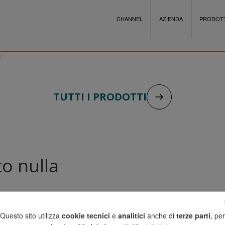
CHANNEL
AZIENDA
PRODOTT
TUTTI I PRODOTTI
o nulla
ercando. Forse la ricerca può aiutare.
Questo sito utilizza
cookie tecnici
e
analitici
anche di
terze parti
, per