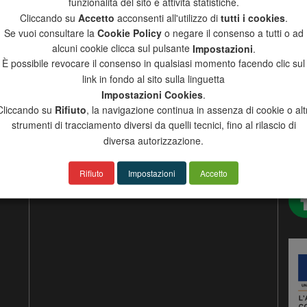
funzionalità del sito e attività statistiche.
Cliccando su
Accetto
acconsenti all'utilizzo di
tutti i cookies
.
Se vuoi consultare la
Cookie Policy
o negare il consenso a tutti o ad
alcuni cookie clicca sul pulsante
Impostazioni
.
CATALOGO PRODOTTI
IND
È possibile revocare il consenso in qualsiasi momento facendo clic sul
CATALOGO GENERALE
Via
link in fondo al sito sulla linguetta
CATALOGO INTEGRAZIONE INOX
170
Impostazioni Cookies
.
Tel:
Cliccando su
Rifiuto
, la navigazione continua in assenza di cookie o altr
Fax
strumenti di tracciamento diversi da quelli tecnici, fino al rilascio di
VISITA IL NOSTRO
E-m
diversa autorizzazione.
SE
Rifiuto
Impostazioni
Accetto