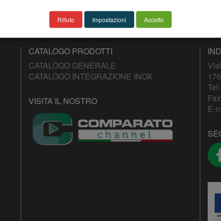
Rifiuto
Impostazioni
Accetto
CATALOGO PRODOTTI
IND
CATALOGO GENERALE
Via
CATALOGO INTEGRAZIONE INOX
170
Tel:
Fax
VISITA IL NOSTRO
E-m
SE