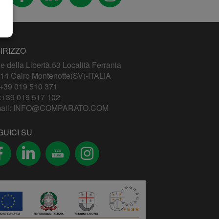
IRIZZO
le della Libertà,53 Località Ferrania
14 Cairo Montenotte(SV)-ITALIA
+39 019 510 371
:+39 019 517 102
ail:
INFO@COMPARATO.COM
GUICI SU
YOU
TUBE